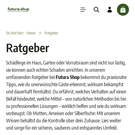
inhalt springen
check
Du bist hier:
Home
Ratgeber
Ratgeber
Schädlinge im Haus, Garten oder Vorratsraum sind nicht nur lästig,
sie können auch echten Schaden anrichten. In unserem
umfassenden Ratgeber bei
Futura Shop
bekommst du praxisnahe
Tipps, wie du unerwünschte Gäste erkennst, wirksam bekämpfst
und dauerhaft fernhältst. Du erfährst, welches Verhalten auf einen
Befall hindeutet, welche Mittel – von natürlichen Methoden bis hin
zu professionellen Lösungen – wirklich helfen und wie du wirksam
vorbeugst. Ob Motten, Ameisen oder Silberfische: Mit unserem
Wissen behältst du die Kontrolle über dein Zuhause. Lies weiter
und sorge für ein sicheres, sauberes und entspanntes Umfeld.