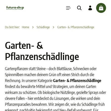
inhalt springen
check
Du bist hier:
Home
Schädlinge
Garten- & Pflanzenschädlinge
Garten- &
Pflanzenschädlinge
Gartenpflanzen statt Steine – doch Blattläuse, Schnecken oder
Spinnmilben machen deinem Grün oft einen Strich durch die
Rechnung. In unserer Kategorie
Garten- & Pflanzenschädlinge
findest du bewährte Mittel und Strategien, um deinen Garten
wirksam zu schützen. Ob biologische Nützlinge, gezielte Sprays oder
clevere Fallen – hier entdeckst du Lösungen, die wirken und dein
Pflanzenparadies bewahren. Wir zeigen dir, wie du Schädlinge früh
erkennst, nachhaltig bekämpfst und Neu-Befall vorbeugst. Für