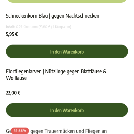
Schneckenkorn Blau | gegen Nacktschnecken
Durchschnittliche Bewer
Inhalt:
0.25 Kilogramm
(23,80 € / 1 Kilogramm)
5,95 €
In den Warenkorb
Florfliegenlarven | Nützlinge gegen Blattläuse &
Wollläuse
Durchschnittliche Bewer
22,00 €
In den Warenkorb
Gelbsticker gegen Trauermücken und Fliegen an
39.66
%