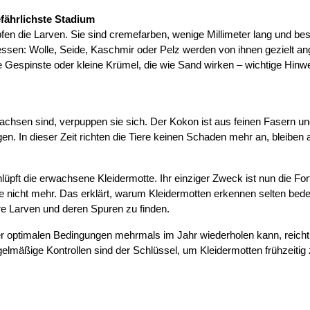
fährlichste Stadium
en die Larven. Sie sind cremefarben, wenige Millimeter lang und besi
essen: Wolle, Seide, Kaschmir oder Pelz werden von ihnen gezielt ang
ne Gespinste oder kleine Krümel, die wie Sand wirken – wichtige Hinwe
chsen sind, verpuppen sie sich. Der Kokon ist aus feinen Fasern und
gen. In dieser Zeit richten die Tiere keinen Schaden mehr an, bleiben
pft die erwachsene Kleidermotte. Ihr einziger Zweck ist nun die For
se nicht mehr. Das erklärt, warum Kleidermotten erkennen selten bedeu
re Larven und deren Spuren zu finden.
er optimalen Bedingungen mehrmals im Jahr wiederholen kann, reicht e
lmäßige Kontrollen sind der Schlüssel, um Kleidermotten frühzeitig 