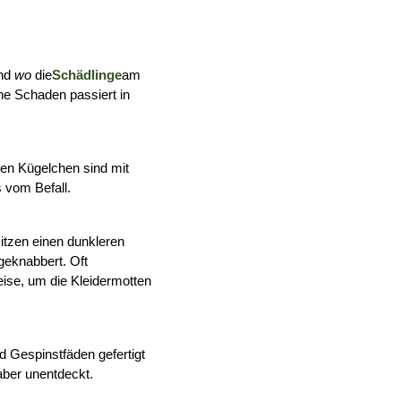
nd 
wo
 die
Schädlinge
am 
he Schaden passiert in 
hen Kügelchen sind mit 
 vom Befall.
tzen einen dunkleren 
eknabbert. Oft 
ise, um die Kleidermotten 
 Gespinstfäden gefertigt 
 aber unentdeckt.