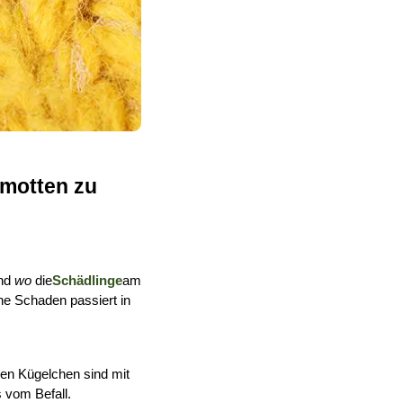
motten zu 
nd 
wo
 die
Schädlinge
am 
he Schaden passiert in 
hen Kügelchen sind mit 
 vom Befall.