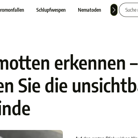
romonfallen
Schlupfwespen
Nematoden
Nützlinge
motten erkennen –
en Sie die unsicht
einde