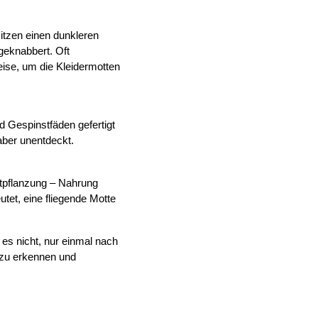
tzen einen dunkleren 
eknabbert. Oft 
ise, um die Kleidermotten 
 Gespinstfäden gefertigt 
 aber unentdeckt.
tpflanzung – Nahrung 
tet, eine fliegende Motte 
s nicht, nur einmal nach 
zu erkennen und 