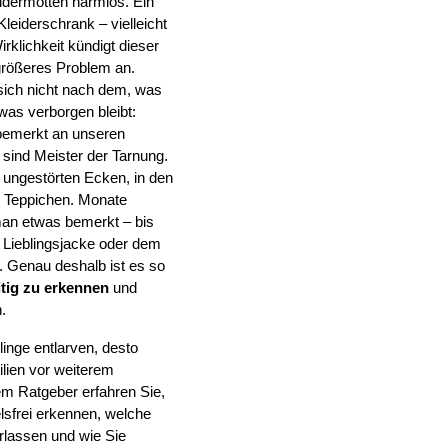
idermotten harmlos. Ein 
Kleiderschrank – vielleicht 
klichkeit kündigt dieser 
größeres Problem an. 
sich nicht nach dem, was 
as verborgen bleibt: 
nbemerkt an unseren 
 sind Meister der Tarnung. 
 ungestörten Ecken, in den 
n Teppichen. Monate 
n etwas bemerkt – bis 
r Lieblingsjacke oder dem 
 Genau deshalb ist es so 
itig zu erkennen
 und 
.
inge entlarven, desto 
ilien vor weiterem 
m Ratgeber erfahren Sie, 
sfrei erkennen, welche 
rlassen und wie Sie 