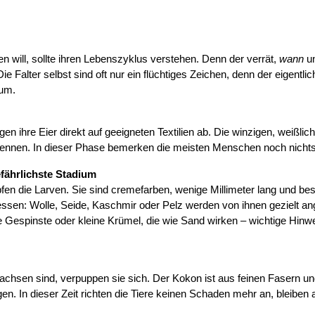
 will, sollte ihren Lebenszyklus verstehen. Denn der verrät, 
wann
 u
e Falter selbst sind oft nur ein flüchtiges Zeichen, denn der eigentlic
um.
en ihre Eier direkt auf geeigneten Textilien ab. Die winzigen, weißlic
nnen. In dieser Phase bemerken die meisten Menschen noch nichts
fährlichste Stadium
en die Larven. Sie sind cremefarben, wenige Millimeter lang und besi
essen: Wolle, Seide, Kaschmir oder Pelz werden von ihnen gezielt ang
ne Gespinste oder kleine Krümel, die wie Sand wirken – wichtige Hinwe
chsen sind, verpuppen sie sich. Der Kokon ist aus feinen Fasern und
gen. In dieser Zeit richten die Tiere keinen Schaden mehr an, bleiben