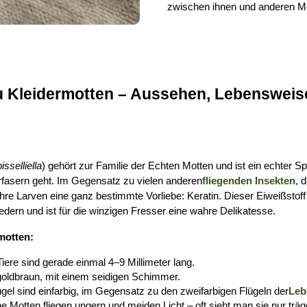
zwischen ihnen und anderen Mo
 Kleidermotten – Aussehen, Lebensweise
isselliella
) gehört zur Familie der Echten Motten und ist ein echter Sp
urfasern geht. Im Gegensatz zu vielen anderen
fliegenden Insekten
, 
hre Larven eine ganz bestimmte Vorliebe: Keratin. Dieser Eiweißstoff 
edern und ist für die winzigen Fresser eine wahre Delikatesse.
motten:
ere sind gerade einmal 4–9 Millimeter lang.
 goldbraun, mit einem seidigen Schimmer.
ügel sind einfarbig, im Gegensatz zu den zweifarbigen Flügeln der
Leb
 Motten fliegen ungern und meiden Licht – oft sieht man sie nur trä