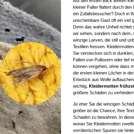
Auf den ersten Blick wirken Kle
kleiner Falter flattert durch den 
ein Zufallsbesucher? Doch in Wir
unscheinbare Gast oft ein viel 
Denn das wahre Unheil richtet 
wir sehen, sondern nach dem, w
winzige Larven, die still und u
Textilien fressen. Kleidermotten
Sie verstecken sich in dunklen,
Falten von Pullovern oder tief i
können vergehen, ohne dass ma
die ersten kleinen Löcher in de
Erbstück aus Wolle auftauchen.
wichtig, 
Kleidermotten frühze
größere Schäden zu verhindern
Je eher Sie die winzigen Schädl
größer ist die Chance, Ihre Text
Schaden zu bewahren. In diese
woran Sie Kleidermotten zweifel
verräterischen Spuren sie hinte