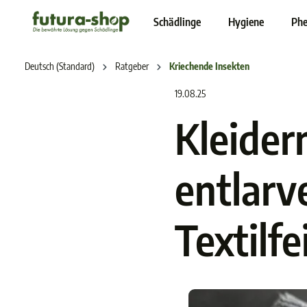
inhalt springen
Schädlinge
Hygiene
Phe
Deutsch (Standard)
Ratgeber
Kriechende Insekten
19.08.25
Kleider
entlarv
Textilf