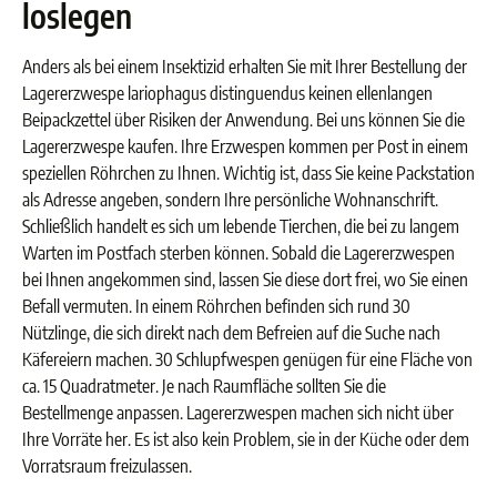
loslegen
Anders als bei einem Insektizid erhalten Sie mit Ihrer Bestellung der
Lagererzwespe lariophagus distinguendus keinen ellenlangen
Beipackzettel über Risiken der Anwendung. Bei uns können Sie die
Lagererzwespe kaufen. Ihre Erzwespen kommen per Post in einem
speziellen Röhrchen zu Ihnen. Wichtig ist, dass Sie keine Packstation
als Adresse angeben, sondern Ihre persönliche Wohnanschrift.
Schließlich handelt es sich um lebende Tierchen, die bei zu langem
Warten im Postfach sterben können. Sobald die Lagererzwespen
bei Ihnen angekommen sind, lassen Sie diese dort frei, wo Sie einen
Befall vermuten. In einem Röhrchen befinden sich rund 30
Nützlinge, die sich direkt nach dem Befreien auf die Suche nach
Käfereiern machen. 30 Schlupfwespen genügen für eine Fläche von
ca. 15 Quadratmeter. Je nach Raumfläche sollten Sie die
Bestellmenge anpassen. Lagererzwespen machen sich nicht über
Ihre Vorräte her. Es ist also kein Problem, sie in der Küche oder dem
Vorratsraum freizulassen.