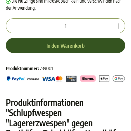
Die Nützlinge sind mikroskopisch klein und verschwinden nach
der Anwendung.
Produkt Anzahl: Gib den gewünschten Wert ein oder 
In den Warenkorb
Produktnummer:
239001
Produktinformationen
"Schlupfwespen
"Lagererzwespen" gegen