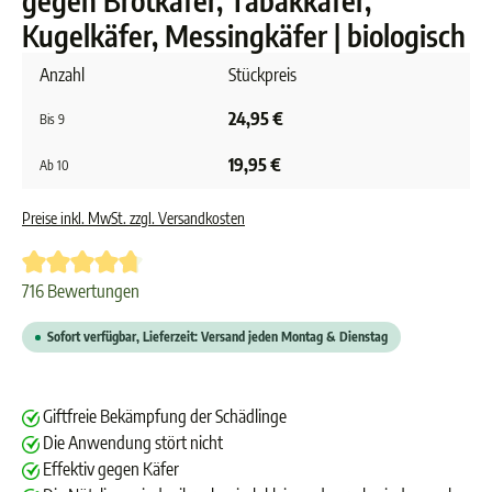
gegen Brotkäfer, Tabakkäfer,
Kugelkäfer, Messingkäfer | biologisch
Anzahl
Stückpreis
24,95 €
Bis
9
19,95 €
Ab
10
Preise inkl. MwSt. zzgl. Versandkosten
Durchschnittliche Bewertung von 4.8 von 5 Sternen
716 Bewertungen
Sofort verfügbar, Lieferzeit: Versand jeden Montag & Dienstag
Giftfreie Bekämpfung der Schädlinge
Die Anwendung stört nicht
Effektiv gegen Käfer