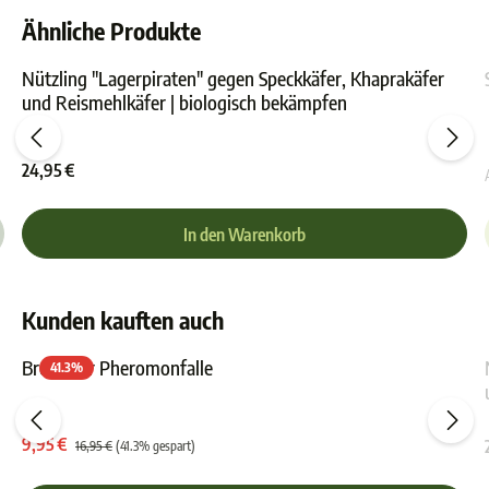
Ähnliche Produkte
Nützling "Lagerpiraten" gegen Speckkäfer, Khaprakäfer
und Reismehlkäfer | biologisch bekämpfen
ewertung von 0 von 5 Sternen
Durchschnittliche Bewer
24,95 €
In den Warenkorb
Kunden kauften auch
Brotkäfer Pheromonfalle
41.3
%
ewertung von 4.8 von 5 Sternen
Durchschnittliche Bewer
9,95 €
16,95 €
(41.3% gespart)