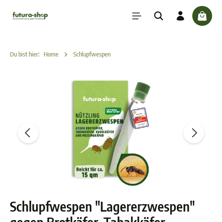
inhalt springen
check
Du bist hier:
Home
Schlupfwespen
Schlupfwespen "Lagererzwespen"