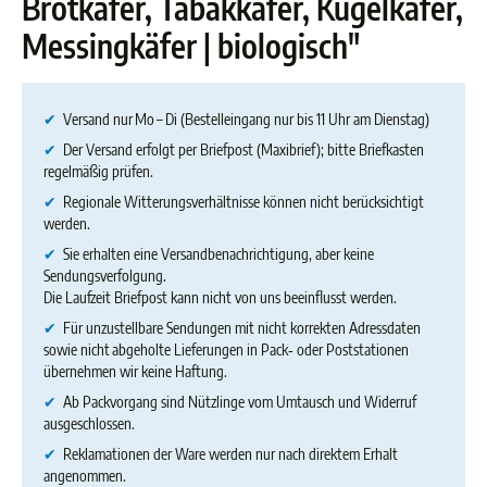
Brotkäfer, Tabakkäfer, Kugelkäfer,
Messingkäfer | biologisch"
✔
Versand nur Mo – Di (Bestelleingang nur bis 11 Uhr am Dienstag)
✔
Der Versand erfolgt per Briefpost (Maxibrief); bitte Briefkasten
regelmäßig prüfen.
✔
Regionale Witterungsverhältnisse können nicht berücksichtigt
werden.
✔
Sie erhalten eine Versandbenachrichtigung, aber keine
Sendungsverfolgung.
Die Laufzeit Briefpost kann nicht von uns beeinflusst werden.
✔
Für unzustellbare Sendungen mit nicht korrekten Adressdaten
sowie nicht abgeholte Lieferungen in Pack‑ oder Poststationen
übernehmen wir keine Haftung.
✔
Ab Packvorgang sind Nützlinge vom Umtausch und Widerruf
ausgeschlossen.
✔
Reklamationen der Ware werden nur nach direktem Erhalt
angenommen.