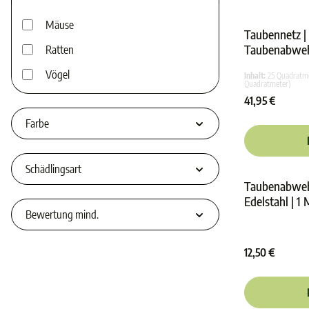
Mäuse
Taubennetz |
Taubenabweh
Ratten
Taubenschut
Vögel
Inhalt:
25 Quadratm
Masche
Quadratmeter)
41,95 €
Farbe
Schädlingsart
Taubenabwehr
Edelstahl | 1
Bewertung mind.
12,50 €