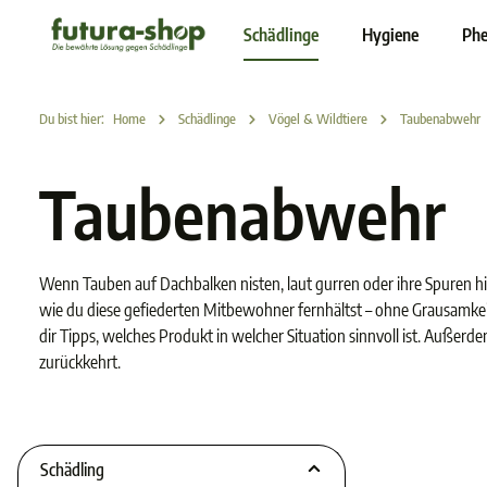
inhalt springen
Schädlinge
Hygiene
Phe
Du bist hier:
Home
Schädlinge
Vögel & Wildtiere
Taubenabwehr
Taubenabwehr
Wenn Tauben auf Dachbalken nisten, laut gurren oder ihre Spuren hi
wie du diese gefiederten Mitbewohner fernhältst – ohne Grausamkeit
dir Tipps, welches Produkt in welcher Situation sinnvoll ist. Außerd
zurückkehrt.
Schädling