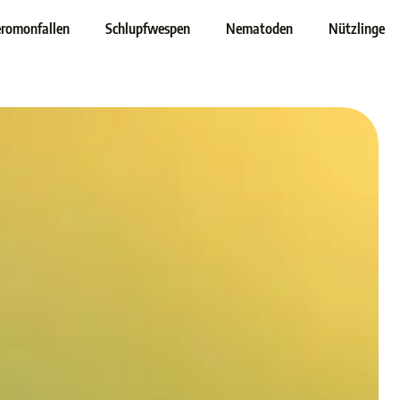
romonfallen
Schlupfwespen
Nematoden
Nützlinge