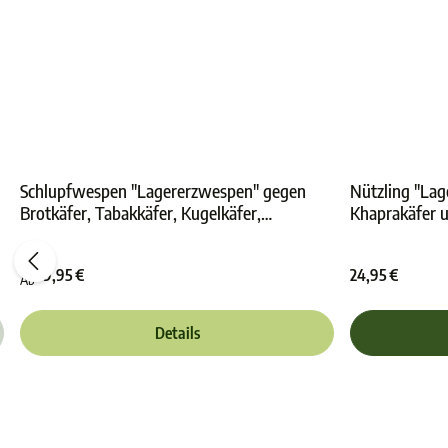
Schlupfwespen "Lagererzwespen" gegen
Nützling "Lag
Brotkäfer, Tabakkäfer, Kugelkäfer,
Khaprakäfer u
ewertung von 4.8 von 5 Sternen
Durchschnittliche Bewertung von 4.8 v
Messingkäfer | biologisch
bekämpfen
19,95 €
24,95 €
Ab
Details