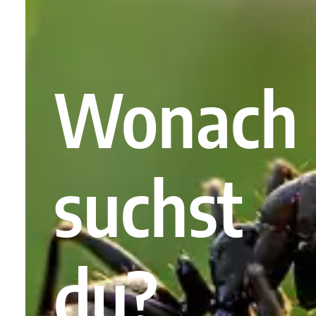
Wonach
suchst
du?