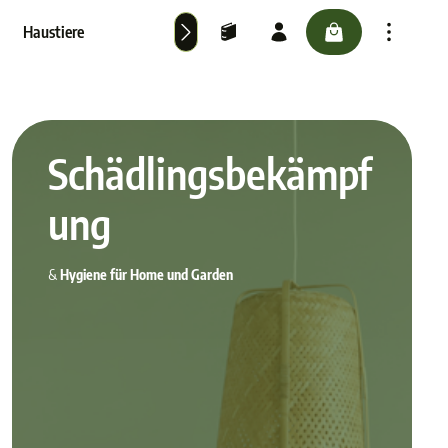
checkout.cartScr
Haustiere
Schädlingsbekämpfung& Hygiene für Home und Garden
Schädlingsbekämpf
ung
&
Hygiene für Home und Garden