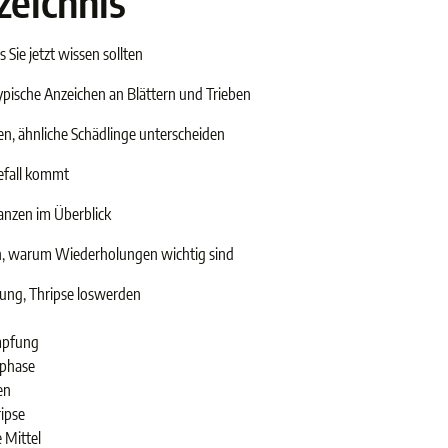
zeichnis
s Sie jetzt wissen sollten
pische Anzeichen an Blättern und Trieben
, ähnliche Schädlinge unterscheiden
efall kommt
lanzen im Überblick
n, warum Wiederholungen wichtig sind
itung, Thripse loswerden
mpfung
nphase
en
ripse
 Mittel