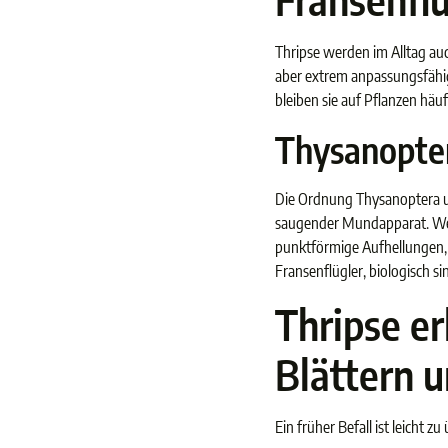
Thripse werden im Alltag auc
aber extrem anpassungsfähig,
bleiben sie auf Pflanzen häu
Thysanopter
Die Ordnung Thysanoptera umf
saugender Mundapparat. Weil
punktförmige Aufhellungen, 
Fransenflügler, biologisch si
Thripse e
Blättern 
Ein früher Befall ist leicht 