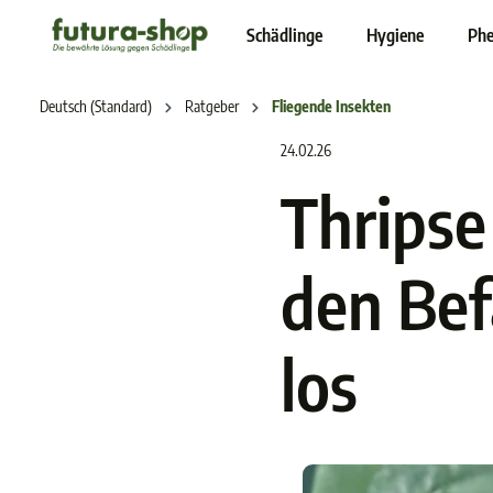
inhalt springen
Schädlinge
Hygiene
Phe
Deutsch (Standard)
Ratgeber
Fliegende Insekten
24.02.26
Thripse
den Bef
los