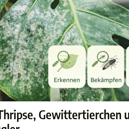
Thripse, Gewittertierchen 
gler