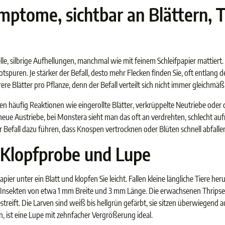
mptome, sichtbar an Blättern, 
lle, silbrige Aufhellungen, manchmal wie mit feinem Schleifpapier mattier
tspuren. Je stärker der Befall, desto mehr Flecken finden Sie, oft entlang 
ere Blätter pro Pflanze, denn der Befall verteilt sich nicht immer gleichmäß
n häufig Reaktionen wie eingerollte Blätter, verkrüppelte Neutriebe oder 
eue Austriebe, bei Monstera sieht man das oft an verdrehten, schlecht aufr
Befall dazu führen, dass Knospen vertrocknen oder Blüten schnell abfalle
, Klopfprobe und Lupe
apier unter ein Blatt und klopfen Sie leicht. Fallen kleine längliche Tiere heru
he Insekten von etwa 1 mm Breite und 3 mm Länge. Die erwachsenen Thripse
treift. Die Larven sind weiß bis hellgrün gefärbt, sie sitzen überwiegend a
, ist eine Lupe mit zehnfacher Vergrößerung ideal.