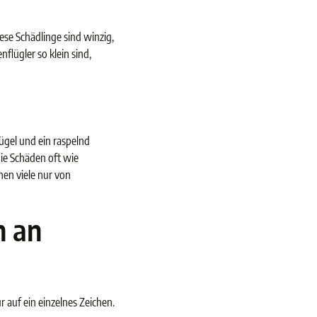
ese Schädlinge sind winzig,
lügler so klein sind,
ügel und ein raspelnd
ie Schäden oft wie
hen viele nur von
n an
r auf ein einzelnes Zeichen.