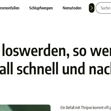
romonfallen
Schlupfwespen
Nematoden
Nützlinge
 loswerden, so we
all schnell und nac
Ein Befall mit Thripse kommt oft p