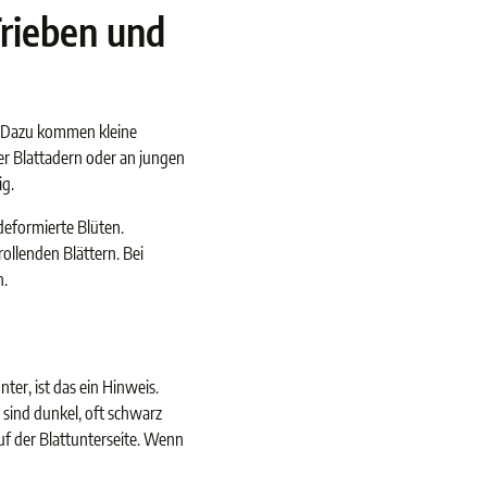
Trieben und
t. Dazu kommen kleine
der Blattadern oder an jungen
ig.
deformierte Blüten.
ollenden Blättern. Bei
n.
nter, ist das ein Hinweis.
 sind dunkel, oft schwarz
uf der Blattunterseite. Wenn