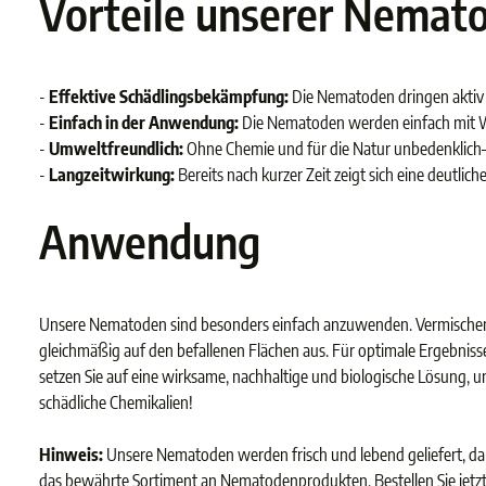
Vorteile unserer Nemat
-
Effektive Schädlingsbekämpfung:
Die Nematoden dringen aktiv in
-
Einfach in der Anwendung:
Die Nematoden werden einfach mit Wa
-
Umweltfreundlich:
Ohne Chemie und für die Natur unbedenklich– 
-
Langzeitwirkung:
Bereits nach kurzer Zeit zeigt sich eine deutl
Anwendung
Unsere Nematoden sind besonders einfach anzuwenden. Vermischen 
gleichmäßig auf den befallenen Flächen aus. Für optimale Ergebni
setzen Sie auf eine wirksame, nachhaltige und biologische Lösung, um
schädliche Chemikalien!
Hinweis:
Unsere Nematoden werden frisch und lebend geliefert, dah
das bewährte Sortiment an Nematodenprodukten. Bestellen Sie jetz