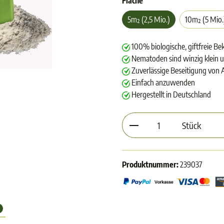
Fläche
5m² (2,5 Mio.)
10m² (5 Mio.
100% biologische, giftfreie B
Nematoden sind winzig klein u
Zuverlässige Beseitigung von
Einfach anzuwenden
Hergestellt in Deutschland
Produkt Anzahl: Gib d
Stück
Produktnummer:
239037