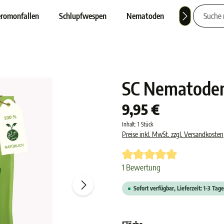
romonfallen
Schlupfwespen
Nematoden
Nützlinge
SC Nematoden
9,95 €
Inhalt:
1 Stück
Preise inkl. MwSt. zzgl. Versandkosten
Durchschnittliche Bewertung von 
1 Bewertung
Sofort verfügbar, Lieferzeit: 1-3 Tage