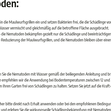
oden:
 die Maulwurfsgrillen ein und setzen Bakterien frei, die die Schädlinge vo
sser vermischt und gleichmäßig auf die betroffene Fläche ausgebracht.
die Nematoden bekämpfen gezielt nur die Schädlinge und beeinträchtigen 
iche Reduzierung der Maulwurfsgrillen, und die Nematoden bleiben über eine
Sie die Nematoden mit Wasser gemäß der beiliegenden Anleitung und bri
sse empfehlen wir die Anwendung bei Bodentemperaturen zwischen 12 und
 Ihren Garten frei von Schädlingen zu halten. Setzen Sie jetzt auf die Kra
er bitte direkt nach Erhalt anwenden oder bei den empfohlenen Bedingung
t und erleben Sie die wirkungsvolle Schädlingsbekämpfung mit Nematoden