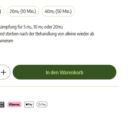
)
20m² (10 Mio.)
40m² (50 Mio.)
ekämpfung für 5 m², 10 m² oder 20m²
nd sterben nach der Behandlung von alleine wieder ab
 Ameisen
en gewünschten Wert ein oder benutze die Schalt
In den Warenkorb