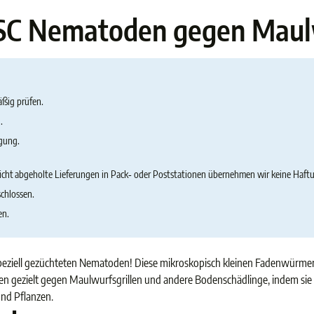
SC Nematoden gegen Maulw
äßig prüfen.
.
lgung.
icht abgeholte Lieferungen in Pack‑ oder Poststationen übernehmen wir keine Haft
chlossen.
en.
peziell gezüchteten Nematoden! Diese mikroskopisch kleinen Fadenwürmer d
 gezielt gegen Maulwurfsgrillen und andere Bodenschädlinge, indem sie d
und Pflanzen.