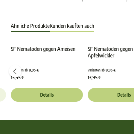
Ähnliche Produkte
Kunden kauften auch
SF Nematoden gegen Ameisen
SF Nematoden gegen
Apfelwickler
e Bewertung von 0 von 5 Sternen
Durchschnittliche Bewertung von 4.3 von 5 Stern
Durchs
Varianten ab
8,95 €
Varianten ab
8,95 €
13,95 €
13,95 €
Details
Details