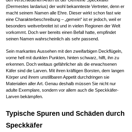
den verschiedenen Arten ist der Gemeine Speckkäfer 
(Dermestes lardarius) der wohl bekannteste Vertreter, denn er 
macht seinem Namen alle Ehre. Dieser wirkt schon fast wie 
eine Charakterbeschreibung – „gemein“ ist er jedoch, weil er 
besonders weitverbreitet ist und in vielen Regionen der Welt 
vorkommt. Doch wer bereits einen Befall hatte, empfindet 
seinen Namen wahrscheinlich als sehr passend.
Sein markantes Aussehen mit den zweifarbigen Deckflügeln, 
vorne hell mit dunklen Punkten, hinten schwarz, hilft, ihn zu 
erkennen. Doch weitaus gefährlicher als die erwachsenen 
Käfer sind die Larven. Mit ihren kräftigen Borsten, dem langen 
Körper und ihrem unstillbaren Appetit durchdringen sie 
Materialien aller Art. Genau deshalb müssen Sie nicht nur 
adulte Exemplare, sondern vor allem auch die Speckkäfer-
Larven bekämpfen.
Typische Spuren und Schäden durch 
Speckkäfer