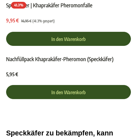
Speckkäfer | Khaprakäfer Pheromonfalle
41.3
%
Durchschnittliche Bewer
9,95 €
16,95 €
(41.3% gespart)
In den Warenkorb
Nachfüllpack Khaprakäfer-Pheromon (Speckkäfer)
Durchschnittliche Bewer
5,95 €
In den Warenkorb
Speckkäfer zu bekämpfen, kann 