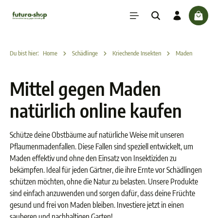
inhalt springen
check
Du bist hier:
Home
Schädlinge
Kriechende Insekten
Maden
Mittel gegen Maden
natürlich online kaufen
Schütze deine Obstbäume auf natürliche Weise mit unseren
Pflaumenmadenfallen. Diese Fallen sind speziell entwickelt, um
Maden effektiv und ohne den Einsatz von Insektiziden zu
bekämpfen. Ideal für jeden Gärtner, die ihre Ernte vor Schädlingen
schützen möchten, ohne die Natur zu belasten. Unsere Produkte
sind einfach anzuwenden und sorgen dafür, dass deine Früchte
gesund und frei von Maden bleiben. Investiere jetzt in einen
sauberen und nachhaltigen Garten!