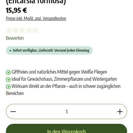
(Encarsia formosa)
15,95 €
Preise inkl. MwSt. zzgl. Versandkosten
Durchschnittliche Bewertung von 0 von 5 Sternen
Bewerten
Sofort verfügbar, Lieferzeit: Versand jeden Dienstag
Giftfreies und natürliches Mittel gegen Weiße Fliegen
Ideal für Gewächshaus, Zimmerpflanzen und Wintergarten
Wirksam direkt an der Pflanze – auch in schwer zugänglichen
Bereichen
Produkt Anzahl: Gib den gewünschten Wert ein oder 
In den Warenkorb