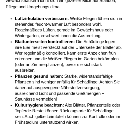
Gewächshäusern lohnt sich ein gezielter Blick auf Standort, 
Pflege und Umgebungsklima.
Luftzirkulation verbessern:
 Weiße Fliegen fühlen sich in 
stehender, feucht-warmer Luft besonders wohl. 
Regelmäßiges Lüften, gerade im Gewächshaus oder 
Wintergarten, erschwert ihnen die Ausbreitung.
Blattunterseiten kontrollieren:
 Die Schädlinge legen 
ihre Eier meist versteckt auf der Unterseite der Blätter ab. 
Wer regelmäßig kontrolliert, kann erste Anzeichen früh 
erkennen und die Weißen Fliegen im Garten bekämpfen 
(oder an Zimmerpflanzen), bevor sie sich stark 
ausbreiten.
Pflanzen gesund halten:
 Starke, widerstandsfähige 
Pflanzen sind weniger anfällig für Schädlinge. Achten Sie 
daher auf ausgewogene Nährstoffversorgung, 
ausreichend Licht und passende Gießmengen – 
Staunässe vermeiden!
Kulturhygiene beachten:
 Alte Blätter, Pflanzenteile oder 
Topferde-Reste können Rückzugsorte für Schädlinge 
sein. Auch gelbe Leimtafeln können zur Kontrolle oder im 
Frühstadium unterstützend wirken.