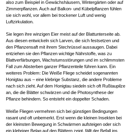
also zum Beispiel in Gewächshäusern, Wintergärten oder auf 
Zimmerpflanzen. Auch auf Balkon- und Kübelpflanzen fühlen 
sie sich wohl, vor allem bei trockener Luft und wenig 
Luftzirkulation.
Sie legen ihre winzigen Eier meist auf der Blattunterseite ab. 
Aus diesen entwickeln sich Larven, die sich festsetzen und 
den Pflanzensaft mit ihrem Stechrüssel aussaugen. Dabei 
entziehen sie den Pflanzen wichtige Nährstoffe, was zu 
Blattverfärbungen, Wachstumsstörungen und im schlimmsten 
Fall zum Absterben ganzer Pflanzenteile führen kann. Ein 
weiteres Problem: Die Weiße Fliege scheidet sogenannten 
Honigtau aus – eine klebrige Substanz, die andere Probleme 
nach sich zieht. Auf dem Honigtau siedeln sich oft Rußtaupilze 
an, die die Blätter schwärzen und die Photosynthese der 
Pflanze behindern. So entsteht ein doppelter Schaden.
Weiße Fliegen vermehren sich bei günstigen Bedingungen 
rasant und oft unbemerkt. Erst wenn die kleinen Insekten bei 
der kleinsten Bewegung in Schwärmen aufsteigen oder sich 
ein klebriger Belag auf den Blättern zeigt, fällt der Befall ins 