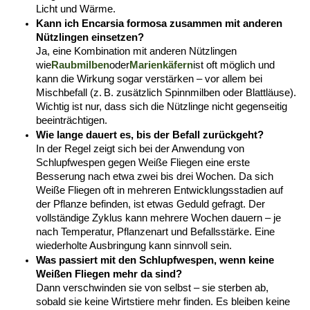
Licht und Wärme.
Kann ich Encarsia formosa zusammen mit anderen 
Nützlingen einsetzen?
Ja, eine Kombination mit anderen Nützlingen 
wie
Raubmilben
oder
Marienkäfern
ist oft möglich und 
kann die Wirkung sogar verstärken – vor allem bei 
Mischbefall (z. B. zusätzlich Spinnmilben oder Blattläuse). 
Wichtig ist nur, dass sich die Nützlinge nicht gegenseitig 
beeinträchtigen.
Wie lange dauert es, bis der Befall zurückgeht?
In der Regel zeigt sich bei der Anwendung von 
Schlupfwespen gegen Weiße Fliegen eine erste 
Besserung nach etwa zwei bis drei Wochen. Da sich 
Weiße Fliegen oft in mehreren Entwicklungsstadien auf 
der Pflanze befinden, ist etwas Geduld gefragt. Der 
vollständige Zyklus kann mehrere Wochen dauern – je 
nach Temperatur, Pflanzenart und Befallsstärke. Eine 
wiederholte Ausbringung kann sinnvoll sein.
Was passiert mit den Schlupfwespen, wenn keine 
Weißen Fliegen mehr da sind?
Dann verschwinden sie von selbst – sie sterben ab, 
sobald sie keine Wirtstiere mehr finden. Es bleiben keine 