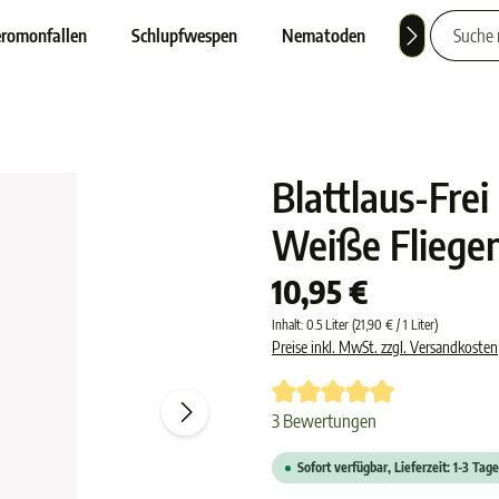
romonfallen
Schlupfwespen
Nematoden
Nützlinge
Blattlaus-Frei
Weiße Fliege
10,95 €
Inhalt:
0.5 Liter
(21,90 € / 1 Liter)
Preise inkl. MwSt. zzgl. Versandkosten
Durchschnittliche Bewertung von 
3 Bewertungen
Sofort verfügbar, Lieferzeit: 1-3 Tage