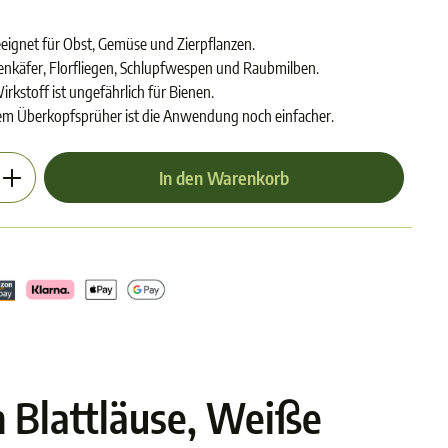
eeignet für Obst, Gemüse und Zierpflanzen.
enkäfer, Florfliegen, Schlupfwespen und Raubmilben.
rkstoff ist ungefährlich für Bienen.
m Überkopfsprüher ist die Anwendung noch einfacher.
en gewünschten Wert ein oder benutze die Schalt
In den Warenkorb
n Blattläuse, Weiße