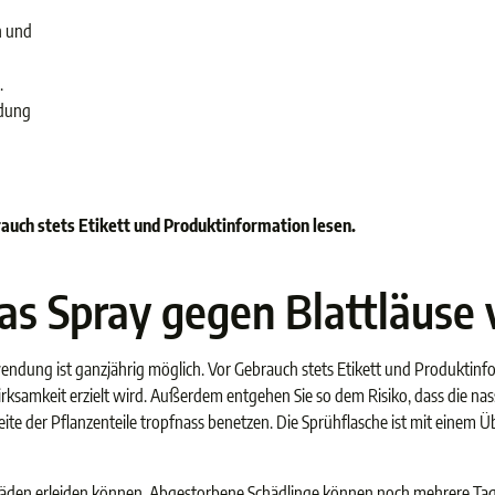
n und
.
ndung
auch stets Etikett und Produktinformation lesen.
s Spray gegen Blattläuse
Anwendung ist ganzjährig möglich. Vor Gebrauch stets Etikett und Produkti
ksamkeit erzielt wird. Außerdem entgehen Sie so dem Risiko, dass die na
ite der Pflanzenteile tropfnass benetzen. Die Sprühflasche ist mit einem Ü
Schäden erleiden können. Abgestorbene Schädlinge können noch mehrere Tag