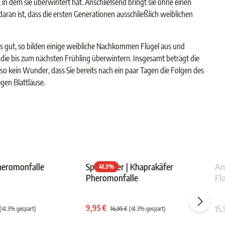
, in dem sie überwintert hat. Anschließend bringt sie ohne einen
n ist, dass die ersten Generationen ausschließlich weiblichen
s gut, so bilden einige weibliche Nachkommen Flügel aus und
 die bis zum nächsten Frühling überwintern. Insgesamt beträgt die
lso kein Wunder, dass Sie bereits nach ein paar Tagen die Folgen des
gen Blattläuse.
heromonfalle
Speckkäfer | Khaprakäfer
An
41.3
%
Pheromonfalle
Fl
von 5 Sternen
Durchschnittliche Bewertung von 4.8 von 5 Sternen
Durchschnittliche Bewertu
9,95 €
15,
(41.3% gespart)
16,95 €
(41.3% gespart)