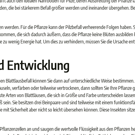
fft auch den idealen Nährboden für Pilze, deren Ausbreitung der Pflanze la
ilden, die bei stärkerem Befall größer werden und ineinander übergehen.
werden. Für die Pflanze kann der Pilzbefall verheerende Folgen haben. So
kommen, die sich dadurch äußern, dass die Pflanze keine Blüten ausbilden k
e zu wenig Energie hat. Um dies zu verhindern, müssen Sie die Ursache entf
d Entwicklung
n Blattlausbefall können Sie dann auf unterschiedliche Weise bestimmen. E
kräuseln, verfärben oder teilweise vertrocknen, dann sollten Sie Ihre Pflanz
 Arten von Blattläusen, die sich in Größe und Farbe unterscheiden lassen.
 sein. Sie besitzen drei Beinpaare und sind teilweise mit einem funktionsf
n Sie mit Sicherheit aber nicht so leicht übersehen können. Diese Insekten s
Pflanzenzellen an und saugen die wertvolle Flüssigkeit aus den Pflanzen her