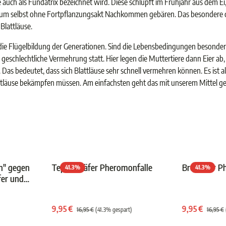
 auch als Fundatrix bezeichnet wird. Diese schlüpft im Frühjahr aus dem Ei
m selbst ohne Fortpflanzungsakt Nachkommen gebären. Das besondere dara
Blattläuse.
 die Flügelbildung der Generationen. Sind die Lebensbedingungen besonder
eschlechtliche Vermehrung statt. Hier legen die Muttertiere dann Eier ab,
Das bedeutet, dass sich Blattläuse sehr schnell vermehren können. Es ist a
attläuse bekämpfen müssen. Am einfachsten geht das mit unserem Mittel ge
n" gegen
Teppichkäfer Pheromonfalle
Brotkäfer P
41.3
%
41.3
%
fer und
nen
chnittliche Bewertung von 4.8 von 5 Sternen
Durchschnittliche Bewertung von 4.8 
gisch
9,95 €
9,95 €
16,95 €
(41.3% gespart)
16,95 €