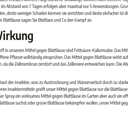
n im Abstand von 7 Tagen erfolgen aber maximal nur 5 Anwendungen. Grunds
en, desto weniger Schaden können sie anrichten und desto einfacher ist d
n Blattläuse sagen Sie Blattlaus und Co den Kampf an.
Wirkung
off in unserem Mittel gegen Blattläuse sind Fettsäure-Kaliumsalze. Das Mitt
offene Pflanze vollständig einsprühen. Das Mittel gegen Blattläuse wirkt au
 da die Zellmembran zerstört und das Zellinnere entweichen kann. Die A
e Haut der Insekten, was zu Austrocknung und Wasserverlust durch zu stark
en Insektenmitteln greift unser Mittel gegen Blattläuse nur die Blattläuse
ser Spray ein wirksames Mittel gegen Blattläuse im Garten aber auch ein ef
attläuse suchst oder grüne Blattläuse bekämpfen wollen, unser Mittel gege