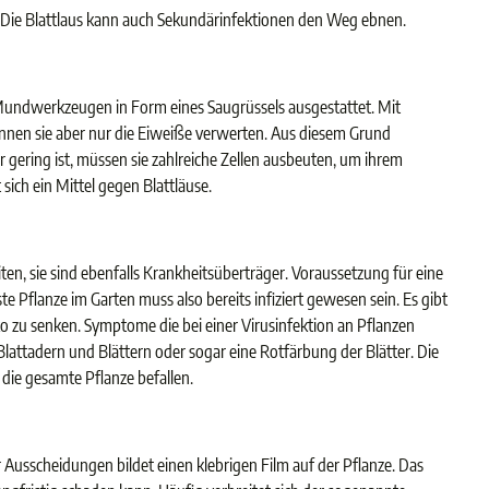
ht. Die Blattlaus kann auch Sekundärinfektionen den Weg ebnen.
t Mundwerkzeugen in Form eines Saugrüssels ausgestattet. Mit
önnen sie aber nur die Eiweiße verwerten. Aus diesem Grund
 gering ist, müssen sie zahlreiche Zellen ausbeuten, um ihrem
ich ein Mittel gegen Blattläuse.
ten, sie sind ebenfalls Krankheitsüberträger. Voraussetzung für eine
 Pflanze im Garten muss also bereits infiziert gewesen sein. Es gibt
iko zu senken. Symptome die bei einer Virusinfektion an Pflanzen
attadern und Blättern oder sogar eine Rotfärbung der Blätter. Die
 die gesamte Pflanze befallen.
 Ausscheidungen bildet einen klebrigen Film auf der Pflanze. Das