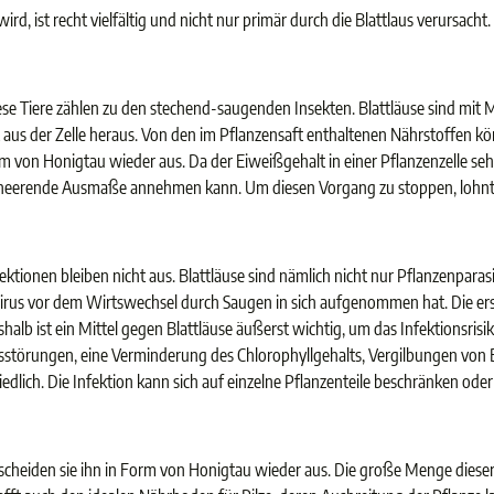
ird, ist recht vielfältig und nicht nur primär durch die Blattlaus verursac
iese Tiere zählen zu den stechend-saugenden Insekten. Blattläuse sind mi
t aus der Zelle heraus. Von den im Pflanzensaft enthaltenen Nährstoffen k
m von Honigtau wieder aus. Da der Eiweißgehalt in einer Pflanzenzelle sehr
erheerende Ausmaße annehmen kann. Um diesen Vorgang zu stoppen, lohnt s
tionen bleiben nicht aus. Blattläuse sind nämlich nicht nur Pflanzenparasi
Virus vor dem Wirtswechsel durch Saugen in sich aufgenommen hat. Die erste
shalb ist ein Mittel gegen Blattläuse äußerst wichtig, um das Infektionsris
sstörungen, eine Verminderung des Chlorophyllgehalts, Vergilbungen von Bl
edlich. Die Infektion kann sich auf einzelne Pflanzenteile beschränken oder
 scheiden sie ihn in Form von Honigtau wieder aus. Die große Menge dieser