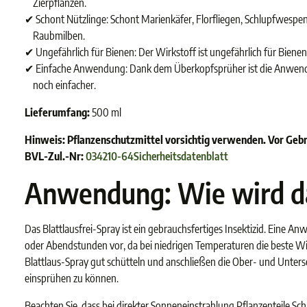
Zierpflanzen.
✔ Schont Nützlinge: Schont Marienkäfer, Florfliegen, Schlupfwespe
Raubmilben.
✔ Ungefährlich für Bienen: Der Wirkstoff ist ungefährlich für Bienen
✔ Einfache Anwendung: Dank dem Überkopfsprüher ist die Anwe
noch einfacher.
Lieferumfang:
500 ml
Hinweis: Pflanzenschutzmittel vorsichtig verwenden. Vor Gebr
BVL-Zul.-Nr:
034210-64
Sicherheitsdatenblatt
Anwendung: Wie wird da
Das Blattlausfrei-Spray ist ein gebrauchsfertiges Insektizid. Eine 
oder Abendstunden vor, da bei niedrigen Temperaturen die beste Wir
Blattlaus-Spray gut schütteln und anschließen die Ober- und Unterse
einsprühen zu können.
Beachten Sie, dass bei direkter Sonneneinstrahlung Pflanzenteile 