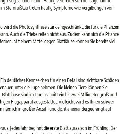
ngfristig schaden kann. Häufig verbreitet sich der sogenannte
 Beim Sternrußtau treten häufig Symptome wie Vergilbungen von
 wird die Photosynthese stark eingeschränkt, die für die Pflanzen
ann. Auch die Triebe reifen nicht aus. Zudem kann sich die Pflanze
ernen. Mit einem Mittel gegen Blattläuse können Sie bereits viel
in deutliches Kennzeichen für einen Befall sind sichtbare Schäden
e genauer unter die Lupe nehmen. Die kleinen Tiere können Sie
 Blattläuse sind im Durchschnitt ein bis zwei Millimeter groß und
ähigen Flugapparat ausgestattet. Vielleicht wird es Ihnen schwer
itzen nämlich in großer Anzahl und dicht aneinandergedrängt auf
aus. Jedes Jahr beginnt die erste Blattlaussaison im Frühling. Der