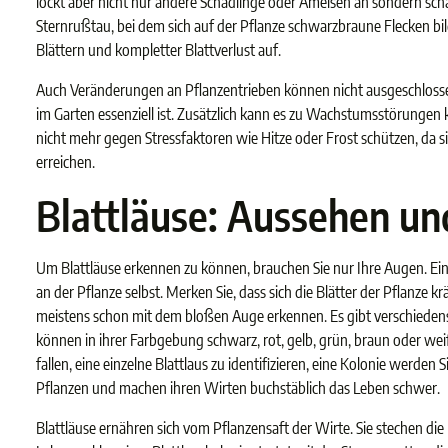
lockt aber nicht nur andere Schädlinge oder Ameisen an sondern scha
Sternrußtau, bei dem sich auf der Pflanze schwarzbraune Flecken b
Blättern und kompletter Blattverlust auf.
Auch Veränderungen an Pflanzentrieben können nicht ausgeschlossen 
im Garten essenziell ist. Zusätzlich kann es zu Wachstumsstörungen 
nicht mehr gegen Stressfaktoren wie Hitze oder Frost schützen, da si
erreichen.
Blattläuse: Aussehen un
Um Blattläuse erkennen zu können, brauchen Sie nur Ihre Augen. Eine
an der Pflanze selbst. Merken Sie, dass sich die Blätter der Pflanze 
meistens schon mit dem bloßen Auge erkennen. Es gibt verschiedenste
können in ihrer Farbgebung schwarz, rot, gelb, grün, braun oder weiß
fallen, eine einzelne Blattlaus zu identifizieren, eine Kolonie werde
Pflanzen und machen ihren Wirten buchstäblich das Leben schwer.
Blattläuse ernähren sich vom Pflanzensaft der Wirte. Sie stechen die 