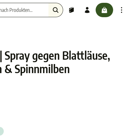
checkout.cartScr
Haustiere
 | Spray gegen Blattläuse,
n & Spinnmilben
5 von 5 Sternen