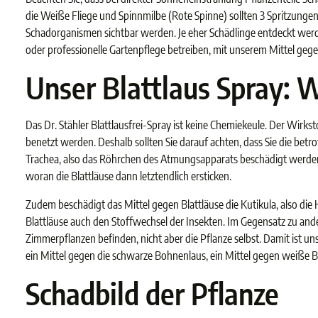
die Weiße Fliege und Spinnmilbe (Rote Spinne) sollten 3 Spritzunge
Schadorganismen sichtbar werden. Je eher Schädlinge entdeckt werd
oder professionelle Gartenpflege betreiben, mit unserem Mittel gege
Unser Blattlaus Spray: 
Das Dr. Stähler Blattlausfrei-Spray ist keine Chemiekeule. Der Wirkst
benetzt werden. Deshalb sollten Sie darauf achten, dass Sie die betr
Trachea, also das Röhrchen des Atmungsapparats beschädigt werden,
woran die Blattläuse dann letztendlich ersticken.
Zudem beschädigt das Mittel gegen Blattläuse die Kutikula, also di
Blattläuse auch den Stoffwechsel der Insekten. Im Gegensatz zu ander
Zimmerpflanzen befinden, nicht aber die Pflanze selbst. Damit ist un
ein Mittel gegen die schwarze Bohnenlaus, ein Mittel gegen weiße Bl
Schadbild der Pflanze