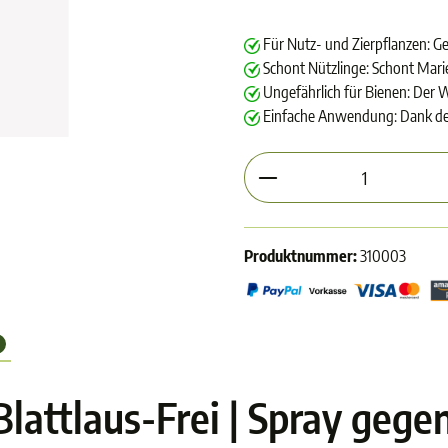
Für Nutz- und Zierpflanzen: G
Schont Nützlinge: Schont Mari
Ungefährlich für Bienen: Der Wi
Einfache Anwendung: Dank de
Produkt Anzahl: Gib d
Produktnummer:
310003
lattlaus-Frei | Spray gege