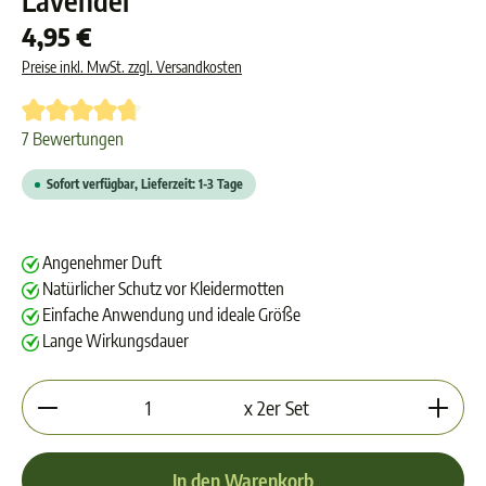
Lavendel
4,95 €
Preise inkl. MwSt. zzgl. Versandkosten
Durchschnittliche Bewertung von 4.8 von 5 Sternen
7 Bewertungen
Sofort verfügbar, Lieferzeit: 1-3 Tage
Angenehmer Duft
Natürlicher Schutz vor Kleidermotten
Einfache Anwendung und ideale Größe
Lange Wirkungsdauer
Produkt Anzahl: Gib den gewünschten Wert ein oder 
x 2er Set
In den Warenkorb