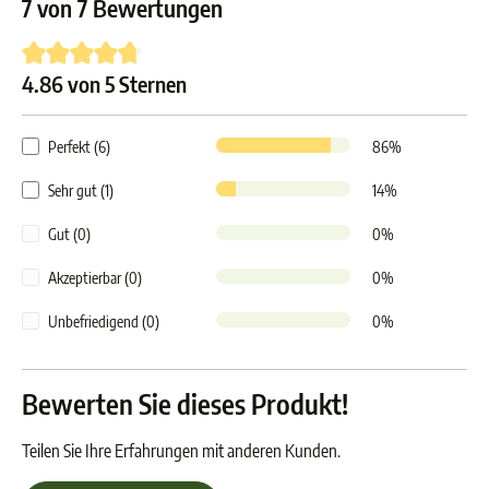
7 von 7 Bewertungen
4.86 von 5 Sternen
Durchschnittliche Bewertung von 4.8 von 5 Sternen
Perfekt (6)
86%
Sehr gut (1)
14%
Gut (0)
0%
Akzeptierbar (0)
0%
Unbefriedigend (0)
0%
Bewerten Sie dieses Produkt!
Teilen Sie Ihre Erfahrungen mit anderen Kunden.