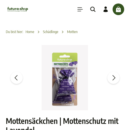
inhalt springen
check
Du bist hier:
Home
Schädlinge
Motten
Mottensäckchen | Mottenschutz mit