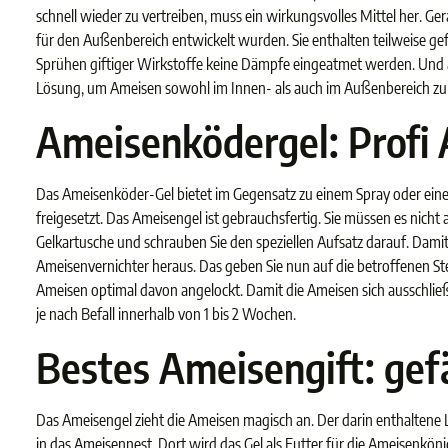
schnell wieder zu vertreiben, muss ein wirkungsvolles Mittel her. Ge
für den Außenbereich entwickelt wurden. Sie enthalten teilweise gefä
Sprühen giftiger Wirkstoffe keine Dämpfe eingeatmet werden. Und au
Lösung, um Ameisen sowohl im Innen- als auch im Außenbereich z
Ameisenködergel: Profi 
Das Ameisenköder-Gel bietet im Gegensatz zu einem Spray oder einer
freigesetzt. Das Ameisengel ist gebrauchsfertig. Sie müssen es nich
Gelkartusche und schrauben Sie den speziellen Aufsatz darauf. Damit
Ameisenvernichter heraus. Das geben Sie nun auf die betroffenen St
Ameisen optimal davon angelockt. Damit die Ameisen sich ausschließ
je nach Befall innerhalb von 1 bis 2 Wochen.
Bestes Ameisengift: gef
Das Ameisengel zieht die Ameisen magisch an. Der darin enthaltene L
in das Ameisennest. Dort wird das Gel als Futter für die Ameisenkö