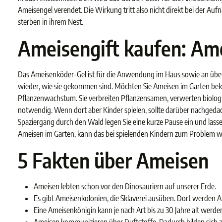
Ameisengel verendet. Die Wirkung tritt also nicht direkt bei der Auf
sterben in ihrem Nest.
Ameisengift kaufen: Am
Das Ameisenköder-Gel ist für die Anwendung im Haus sowie an überd
wieder, wie sie gekommen sind. Möchten Sie Ameisen im Garten bekä
Pflanzenwachstum. Sie verbreiten Pflanzensamen, verwerten biologis
notwendig. Wenn dort aber Kinder spielen, sollte darüber nachgedac
Spaziergang durch den Wald legen Sie eine kurze Pause ein und las
Ameisen im Garten, kann das bei spielenden Kindern zum Problem we
5 Fakten über Ameisen
Ameisen lebten schon vor den Dinosauriern auf unserer Erde.
Es gibt Ameisenkolonien, die Sklaverei ausüben. Dort werden A
Eine Ameisenkönigin kann je nach Art bis zu 30 Jahre alt werde
Ameisen kommunizieren über Duftstoffe. Dadurch bilden sich 