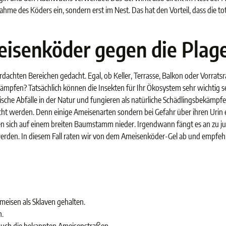
nahme des Köders ein, sondern erst im Nest. Das hat den Vorteil, dass die 
eisenköder gegen die Plag
achten Bereichen gedacht. Egal, ob Keller, Terrasse, Balkon oder Vorrats
mpfen? Tatsächlich können die Insekten für Ihr Ökosystem sehr wichtig s
che Abfälle in der Natur und fungieren als natürliche Schädlingsbekämpfer
ht werden. Denn einige Ameisenarten sondern bei Gefahr über ihren Urin ei
sen sich auf einem breiten Baumstamm nieder. Irgendwann fängt es an zu j
rden. In diesem Fall raten wir von dem Ameisenköder-Gel ab und empfehle
meisen als Sklaven gehalten.
n.
auch die bekannten Ameisenstraßen.