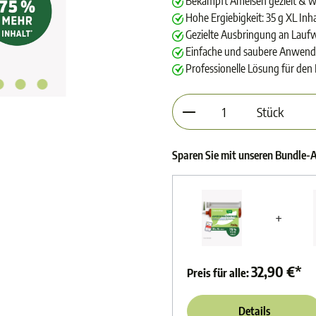
Bekämpft Ameisen gezielt & wi
Hohe Ergiebigkeit: 35 g XL Inha
Gezielte Ausbringung an Lauf
Einfache und saubere Anwendu
Professionelle Lösung für de
Produkt Anzahl: Gib d
Stück
Sparen Sie mit unseren Bundle
+
32,90 €*
Preis für alle:
Details