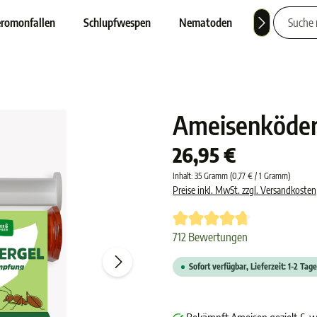
romonfallen
Schlupfwespen
Nematoden
Nützlinge
Ameisenköder
26,95 €
Inhalt:
35 Gramm
(0,77 € / 1 Gramm)
Preise inkl. MwSt. zzgl. Versandkosten
Durchschnittliche Bewertung von 
712 Bewertungen
Sofort verfügbar, Lieferzeit: 1-2 Tage