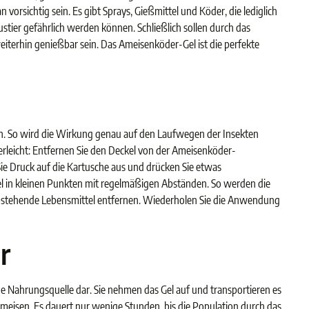
orsichtig sein. Es gibt Sprays, Gießmittel und Köder, die lediglich
ustier gefährlich werden können. Schließlich sollen durch das
iterhin genießbar sein. Das Ameisenköder-Gel ist die perfekte
nen. So wird die Wirkung genau auf den Laufwegen der Insekten
erleicht: Entfernen Sie den Deckel von der Ameisenköder-
Sie Druck auf die Kartusche aus und drücken Sie etwas
Gel in kleinen Punkten mit regelmäßigen Abständen. So werden die
e umstehende Lebensmittel entfernen. Wiederholen Sie die Anwendung
r
ne Nahrungsquelle dar. Sie nehmen das Gel auf und transportieren es
Ameisen. Es dauert nur wenige Stunden, bis die Population durch das