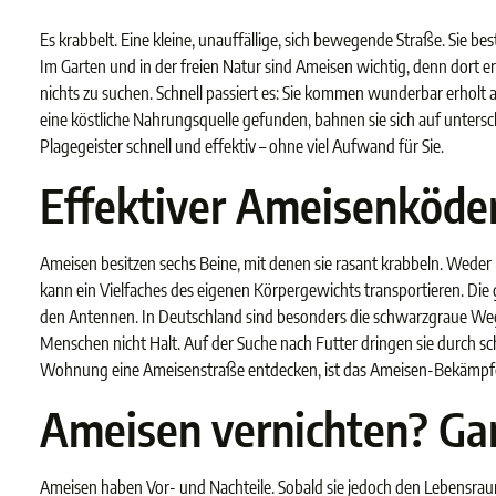
Es krabbelt. Eine kleine, unauffällige, sich bewegende Straße. Sie be
Im Garten und in der freien Natur sind Ameisen wichtig, denn dort e
nichts zu suchen. Schnell passiert es: Sie kommen wunderbar erholt
eine köstliche Nahrungsquelle gefunden, bahnen sie sich auf unter
Plagegeister schnell und effektiv – ohne viel Aufwand für Sie.
Effektiver Ameisenköder
Ameisen besitzen sechs Beine, mit denen sie rasant krabbeln. Weder 
kann ein Vielfaches des eigenen Körpergewichts transportieren. Die
den Antennen. In Deutschland sind besonders die schwarzgraue Wega
Menschen nicht Halt. Auf der Suche nach Futter dringen sie durch sc
Wohnung eine Ameisenstraße entdecken, ist das Ameisen-Bekämpfen 
Ameisen vernichten? Ga
Ameisen haben Vor- und Nachteile. Sobald sie jedoch den Lebensraum