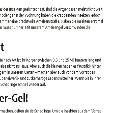
s der Insekten gesichtet hast, sind die Artgenossen meist nicht weit.
ller oder gar in der Wohnung haben die krabbelnden Insekten jedoch
kammer eine prachtvolle Ameisenstraße. Haben die Insekten erst mal
isen muss nun her. Mit unserem Ameisengel verschwinden die
t
e nach Art ist ihr Körper zwischen 0,8 und 25 Millimetern lang und
e nicht ins Haus. Aber auch die kleinen haben es faustdick hinter
gern in unseren Gärten – machen aber auch vor dem Vorrat des
über eiweiß- und zuckerhaltige Lebensmittel her. Wenn Sie in Ihrer
chädlinge schnell wieder auf.
er-Gel!
machen, gelten sie als Schädlinge. Um die Insekten aus dem Vorrat