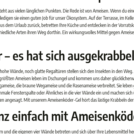
steht aus vielen länglichen Punkten. Die Rede ist von Ameisen. Wenn du eine
rledigen sie einen guten Job für unser Ökosystem. Auf der Terrasse, im Ke
 aus dem Urlaub zurück, betretten Ihre Küche und entdecken in der Vorrats
schiedliche Arten ihren Weg dorthin. Ein wirkungsvolles Mittel gegen Ame
 – es hat sich ausgekrabbel
hohe Wände, noch glatte Regaltüren stellen sich den Insekten in den Weg. J
 größten Ameisen leben im Dschungel und kommen uns daher glücklicherweis
meise, die braune Wegameise und die Rasenameise verbreitet. Sie leben 
hmale Fensterspalte oder Ähnliches in die vier Wände ein und machen sich 
angesagt. Mit unserem Ameisenköder-Gel hört das lästige Krabbeln der S
nz einfach mit Ameisenköd
 und die eigenen vier Wände betreten und sich über Ihre Lebensmittel her