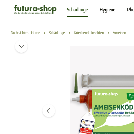
inhalt springen
Schädlinge
Hygiene
Phe
Du bist hier:
Home
Schädlinge
Kriechende Insekten
Ameisen