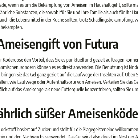
rade, wenn es um die Bekämpfung von Ameisen im Haushalt geht, sollte man v
hrliche Substanzen, die sowohl für Sie und Ihre Familie als auch für Ihr Ha
ch die Lebensmittel in der Küche sollten, trotz Schädlingsbekämpfung, we
u bekämpfen.
Ameisengift von Futura
 Köderdose den Vorteil, dass Sie es punktuell und gezielt auftragen kön
t anmischen, sondern können es es direkt anwenden. Die Benutzung ist kind
 bringen Sie das Gel ganz gezielt auf die Laufwege der Insekten auf. Üben 
ellen, wie Laufwege oder Aufenthaltsorte von Ameisen. Verteilen Sie das 
lich auf das Ameisengel als neue Futterquelle konzentrieren, sollten Si
ährlich süßer Ameisenköde
ockstoff basiert auf Zucker und stellt für die Plagegeister eine willkomme
nigin und den Nachwuchs verwendet. Das Gel wirkt also direkt im Nest der 