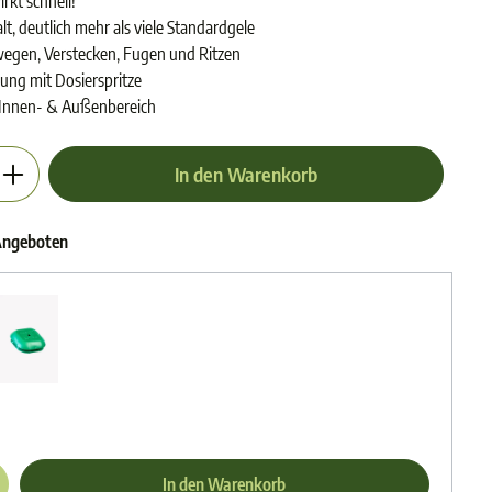
rkt schnell!
lt, deutlich mehr als viele Standardgele
wegen, Verstecken, Fugen und Ritzen
ng mit Dosierspritze
n Innen- & Außenbereich
en gewünschten Wert ein oder benutze die Schalt
In den Warenkorb
-Angeboten
In den Warenkorb