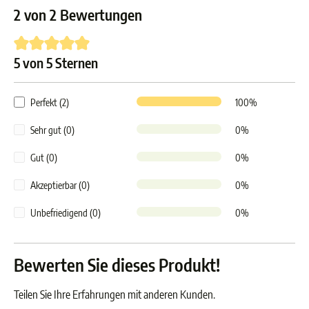
2 von 2 Bewertungen
5 von 5 Sternen
Durchschnittliche Bewertung von 5 von 5 Sternen
Perfekt (2)
100%
Sehr gut (0)
0%
Gut (0)
0%
Akzeptierbar (0)
0%
Unbefriedigend (0)
0%
Bewerten Sie dieses Produkt!
Teilen Sie Ihre Erfahrungen mit anderen Kunden.