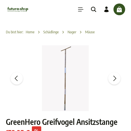
inhalt springen
check
Du bist hier:
Home
Schädlinge
Nager
Mäuse
GreenHero Greifvogel Ansitzstange
%