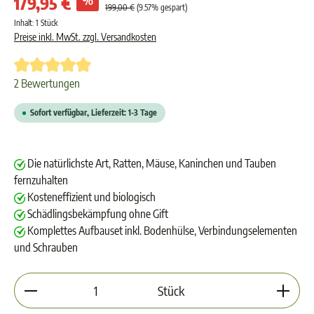
179,95 €
199,00 €
(9.57% gespart)
Inhalt:
1 Stück
Preise inkl. MwSt. zzgl. Versandkosten
Durchschnittliche Bewertung von 5 von 5 Sternen
2 Bewertungen
Sofort verfügbar, Lieferzeit: 1-3 Tage
Die natürlichste Art, Ratten, Mäuse, Kaninchen und Tauben
fernzuhalten
Kosteneffizient und biologisch
Schädlingsbekämpfung ohne Gift
Komplettes Aufbauset inkl. Bodenhülse, Verbindungselementen
und Schrauben
Produkt Anzahl: Gib den gewünschten Wert ein oder 
Stück