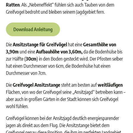
Ratten
. Als „Nebeneffekt“ fühlen sich auch Tauben von dem
Greifvogel bedroht und bleiben seinem Jagdgebiet fern.
Download Anleitung
Die
Ansitzstange für Greifvögel
hat eine
Gesamthöhe von
3,90m
und eine
Aufbauhöhe von 3,60m,
da die Bodenhülse bis
zur Hälfte (
30cm
) in den Boden gesteckt wird. Der Pfosten selber
hat einen Durchmesser von 6cm, die Bodenhülse hat einen
Durchmesser von 7cm.
Die
Greifvogel Ansitzstange
steht am besten auf
weitläufigen
Flächen, von wo der Greifvogel seine „Ansitzjagd“ betreiben kann –
aber auch in großen Gärten in der Stadt können sich Greifvögel
wohl fühlen.
Greifvögel können bei der Ansitzjagd deutlich energiesparender
jagen als direkt aus dem Flug. Die Ansitzstange bietet dem
Greifvogel genau diese Position, die ihm im perfekten Jagdgebiet