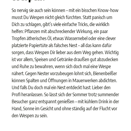
So nervig sie auch sein können – mit ein bisschen Know-how
musst Du Wespen nicht gleich fürchten. Statt panisch um
Dich zu schlagen, gibt’s viele einfache Tricks, die wirklich
helfen: Pflanzen mit abschreckender Wirkung, ein paar
Tropfen ätherisches Öl, etwas Wassernebel oder eine clever
platzierte Papiertüte als falsches Nest – all das kann dafür
sorgen, dass Wespen Dir lieber aus dem Weg gehen. Wichtig
ist vor allem, Speisen und Getränke draußen gut abzudecken
und Ruhe zu bewahren, wenn sich doch mal eine Wespe
nähert. Gegen Nester vorzubeugen lohnt sich, Bienenbeißer
können Spalten und Öffnungen in Mauerwerken abdichten.
Und falls Du doch mal ein Nest entdeckt hast: Lieber den
Profi heranlassen. So lässt sich der Sommer trotz summender
Besucher ganz entspannt genießen – mit kühlem Drink in der
Hand, Sonne im Gesicht und ohne ständig auf der Flucht vor
den Wespen zu sein.