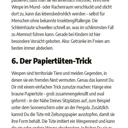
passieren, dass man sie versehentlich mittrinkt. Wird eine
Wespe im Mund- oder Rachenraum verschluckt und sticht
dort zu, kann das lebensbedrohlich werden – selbst für
Menschen ohne bekannte Insektengiftallergie. Die
Schleimhäute schwellen schnell an, was im schlimmsten Fall
zu Atemnot führen kann. Gerade bei Kindern ist hier
besondere Vorsicht geboten. Also: Getränke im Freien am
besten immer abdecken.
6. Der Papiertüten-Trick
Wespen sind territoriale Tiere und meiden Gegenden, in
denen sie ein fremdes Nest vermuten. Genau das kannst Du
Dir mit einem einfachen Trick zunutze machen: Hänge eine
braune Papiertüte – grob zusammengeknüllt und oval
geformt – in der Nähe Deines Sitzplatzes auf, zum Beispiel
unter dem Sonnenschirm oder an der Pergola. Zusätzlich
kannst Du die Tüte mit Zeitungspapier ausstopfen, damit sie
ihre Form behält. Die Tüte imitiert ein Wespennest und kann