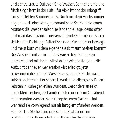
und der vertraute Duft von Chlorwasser, Sonnencreme und
frisch Gegrilltem in der Luft – für viele ist das der Inbegriff
eines perfekten Sommertages. Doch mit dem Hochsommer
beginnt auch eine weniger romantische Seite der warmen
Monate: die Wespensaison. Je länger die Tage, desto öfter
hört man das bekannte, nervenzehrende Summen, das sich
zielsicher in Richtung Kaffeetisch oder Kuchenteller bewegt –
und meist kurz vor dem eigenen Gesicht zum Stehen kommt.
Die Wespen sind zurück – aktiv wie zu keiner anderen
Jahreszeit und mit klarer Mission. Ihr wichtigster Job – die
Aufzucht der neuen Generation – ist erledigt. Jetzt
schwärmen die adulten Wespen aus, auf der Suche nach
süßen Leckereien, tierischem Eiweiß und allem, was Du am
liebsten in Ruhe genießen würdest. Besonders an reich
gedeckten Tischen, bei Familienfesten oder beim Grillabend
mit Freunden werden sie zu ungebetenen Gästen. Und
während sie vorwiegend nur als lästig empfunden werden,
können ihre Stiche durchaus schmerzhaft sein – im
schlimmsten Fall sogar heftige allergische Reaktionen