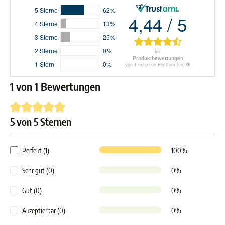
1 von 1 Bewertungen
5 von 5 Sternen
Durchschnittliche Bewertung von 5 von 5 Sternen
Perfekt (1)
100%
Sehr gut (0)
0%
Gut (0)
0%
Akzeptierbar (0)
0%