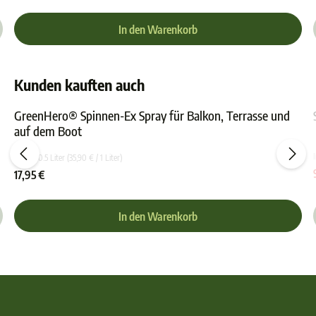
In den Warenkorb
Kunden kauften auch
GreenHero® Spinnen-Ex Spray für Balkon, Terrasse und
auf dem Boot
ewertung von 4.8 von 5 Sternen
Durchschnittliche Bewer
Inhalt:
0.5 Liter
(35,90 € / 1 Liter)
17,95 €
In den Warenkorb