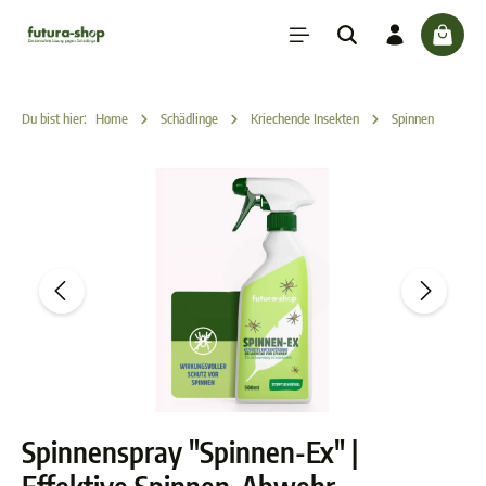
inhalt springen
check
Du bist hier:
Home
Schädlinge
Kriechende Insekten
Spinnen
Spinnenspray "Spinnen-Ex" |