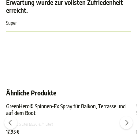
Erwartung wurde zur vollsten Zufriedenheit
erreicht.
Super
Ähnliche Produkte
GreenHero® Spinnen-Ex Spray für Balkon, Terrasse und
auf dem Boot
ewertung von 0 von 5 Sternen
Durchschnittliche Bewer
Inhalt:
0.5 Liter
(35,90 € / 1 Liter)
17,95 €