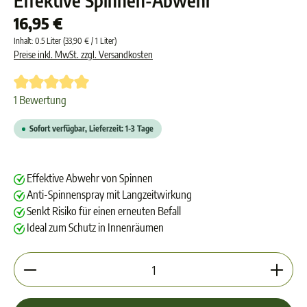
Effektive Spinnen-Abwehr
16,95 €
Inhalt:
0.5 Liter
(33,90 € / 1 Liter)
Preise inkl. MwSt. zzgl. Versandkosten
Durchschnittliche Bewertung von 5 von 5 Sternen
1 Bewertung
Sofort verfügbar, Lieferzeit: 1-3 Tage
Effektive Abwehr von Spinnen
Anti-Spinnenspray mit Langzeitwirkung
Senkt Risiko für einen erneuten Befall
Ideal zum Schutz in Innenräumen
Produkt Anzahl: Gib den gewünschten Wert ein oder 