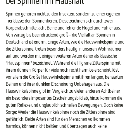
bei Spinnen im Haushalt
Spinnen gehören nicht zu den Insekten, sondern zu einer eigenen
Tierklasse: den Spinnentieren. Diese zeichnen sich durch zwei
Körperabschnitte, acht Beine und fehlende Flügel und Fühler aus.
Von winzig bis beeindruckend groß – die Vielfalt an Spinnen in
Deutschland ist enorm. Einige Arten, wie die
Hauswinkelspinne
und
die
Zitterspinne
, treten besonders häufig in unseren Wohnräumen
auf und werden mit einigen weiteren Arten daher als klassische
"
Hausspinnen
" bezeichnet. Während die filigrane Zitterspinne mit
ihrem dünnen Körper für viele noch recht harmlos erscheint, löst
vor allem die Große Hauswinkelspinne mit ihren langen, behaarten
Beinen und ihrer dunklen Erscheinung Unbehagen aus. Die
Hauswinkelspinne gibt im Vergleich zu vielen anderen Achtbeiner
ein besonders imposantes Erscheinungsbild ab, hinzu kommen die
guten Reflexe und unglaublich schnellen Bewegungen. Doch keine
Sorge: Weder die Hauswinkelspinne noch die Zitterspinne sind
gefährlich. Beide Arten sind für den Menschen vollkommen
harmlos, können nicht beißen und übertragen auch keine