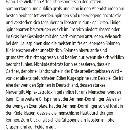
Bahn. Die Vielfalt an Arten ist besonders an den letzten
Sommertagen unglaublich groß und kann in den Abendstunden am
besten beobachtet werden. Spinnen sind überwiegend nachtaktiv
und verstecken sich tagsüber am liebsten in dunklen Ecken. Einige
Spinnenarten bevorzugen es sich im Erdreich niederzulassen oder
im Gras ihre Gespinste mit den Nachkommen anzulegen. Wie auch
bei den Hausspinnen sind die meisten im freien lebenden Spinnen
für Menschen eher ungefährlich. Spinnen hierzulande sind
grundsätzlich nicht aggressiv und beißen nur, wenn sie sich wirklich
bedroht fühlen. Nichtsdestotrotz kann es passieren, dass ein
Gärtner, der ohne Handschuhe in der Erde arbeitet gebissen wird –
von der allseits gefürchteten Edlen Kugelspinne zum Beispiel. Sie ist
eine der wenigen Spinnen in Deutschland, dessen starkes
Nervengift Alpha-Latrotoxin gefährlich für uns Menschen werden
kann. Eine weitere Giftspinne ist der Ammen-Dornfinger. Als einer
der wenigen Exemplare, hat der Ammen-Dornfinger so viel Kraft in
den Kieferklauen, dass sie die menschliche Haut durchdringen
können. Zum Glück hält sich die Giftspinne am liebsten in hoher
Gräsern und auf Feldern auf.