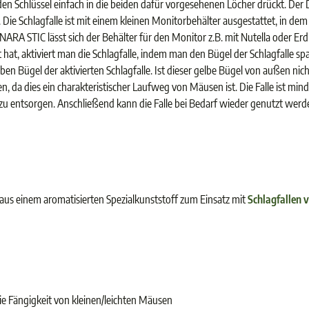
den Schlüssel einfach in die beiden dafür vorgesehenen Löcher drückt. Der D
 Die Schlagfalle ist mit einem kleinen Monitorbehälter ausgestattet, in dem de
NARA STIC lässt sich der Behälter für den Monitor z.B. mit Nutella oder Er
, aktiviert man die Schlagfalle, indem man den Bügel der Schlagfalle sp
en Bügel der aktivierten Schlagfalle. Ist dieser gelbe Bügel von außen nich
, da dies ein charakteristischer Laufweg von Mäusen ist. Die Falle ist mind
d zu entsorgen. Anschließend kann die Falle bei Bedarf wieder genutzt werd
us einem aromatisierten Spezialkunststoff zum Einsatz mit
Schlagfallen
ie Fängigkeit von kleinen/leichten Mäusen