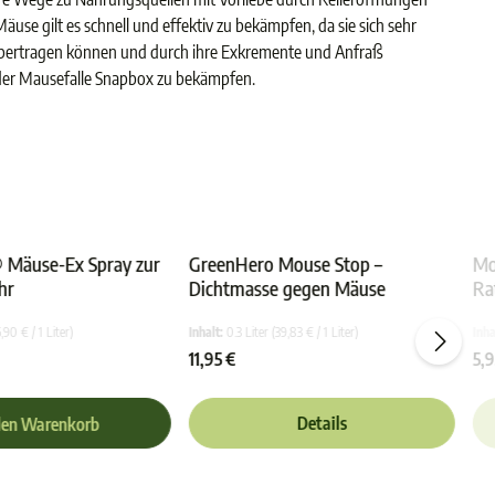
se gilt es schnell und effektiv zu bekämpfen, da sie sich sehr
 übertragen können und durch ihre Exkremente und Anfraß
t der Mausefalle Snapbox zu bekämpfen.
 Mäuse-Ex Spray zur
GreenHero Mouse Stop –
Mo
hr
Dichtmasse gegen Mäuse
Ra
von 5 Sternen
Durchschnittliche Bewertung von 4.8 von 5 Sternen
Durchschnittliche Bewertu
5e
5,90 € / 1 Liter)
Inhalt:
0.3 Liter
(39,83 € / 1 Liter)
Inha
11,95 €
5,9
Details
den Warenkorb