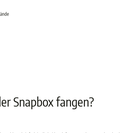
lände
der Snapbox fangen?