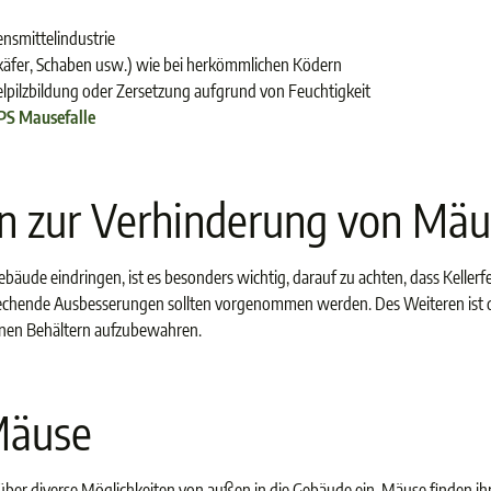
ensmittelindustrie
tkäfer, Schaben usw.) wie bei herkömmlichen Ködern
elpilzbildung oder Zersetzung aufgrund von Feuchtigkeit
PS Mausefalle
zur Verhinderung von Mäu
äude eindringen, ist es besonders wichtig, darauf zu achten, dass Keller
rechende Ausbesserungen sollten vorgenommen werden. Des Weiteren ist
senen Behältern aufzubewahren.
Mäuse
gt über diverse Möglichkeiten von außen in die Gebäude ein. Mäuse finden 