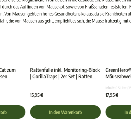
l durch das Auffinden von Mäusekot, sowie von Fraßschäden feststellen. Mäu
. Von Mäusen geht ein hohes Gesundheitsrisiko aus, da sie Krankheiten
fahr, die von Mäusen aus geht, empfiehlt es sich, die Mäuse frühzeitig mi
Cat zum
Rattenfalle inkl. Monitoring-Block
GreenHero®
sen
| GorillaTraps | 2er Set | Ratten
Mäuseabwe
nen
chnittliche Bewertung von 4.8 von 5 Sternen
Durchschnittliche Bewertung von 4.7 
bekämpfen
Inhalt:
0.5 Liter
(3
15,95 €
17,95 €
korb
In den Warenkorb
In 