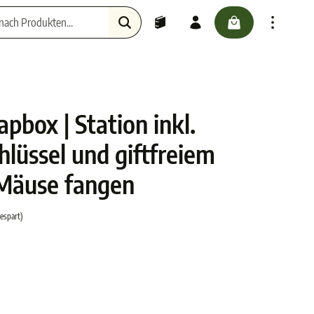
checkout.cartScr
Haustiere
pbox | Station inkl.
chlüssel und giftfreiem
Mäuse fangen
espart)
5 von 5 Sternen