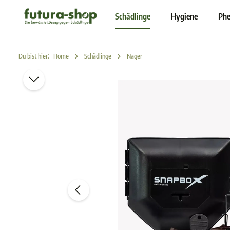
inhalt springen
Schädlinge
Hygiene
Phe
Du bist hier:
Home
Schädlinge
Nager