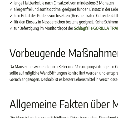
✓ lange Haltbarkeit je nach Einsatzort von mindestens 3 Monaten
✓ allergenfrei und somit optimal geeignet für den Einsatz in der Leb
✓ kein Befall des Köders von Insekten (Reismehlkäfer, Getreideplat
✓ für den Einsatz in Nassbereichen bestens geeignet. Keine Schimm
✓ zur Befestigung im Monitordepot der
Schlagfalle GORILLA TRA
Vorbeugende Maßnahmen 
Da Mäuse überwiegend durch Keller und Versorgungsleitungen in Geb
sollte auf mögliche Wandöffnungen kontrolliert werden und entsp
Geruch angezogen. Deshalb ist es besser Lebensmittel in verschlos
Allgemeine Fakten über 
Die Maus ist ein typischer Schädling in Privathaushalten. Sie gelan