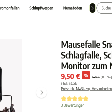
romonfallen
Schlupfwespen
Nematoden
Nützlinge
Mausefalle Sna
Schlagfalle, S
Monitor zum 
9,50 €
%
14,51 €
(34.53% g
Inhalt:
1 Stück
Preise inkl. MwSt. zzgl. Versandkosten
Durchschnittliche Bewertung von 
3 Bewertungen