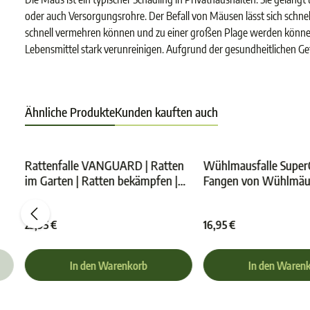
oder auch Versorgungsrohre. Der Befall von Mäusen lässt sich schnel
schnell vermehren können und zu einer großen Plage werden können
Lebensmittel stark verunreinigen. Aufgrund der gesundheitlichen Ge
Ähnliche Produkte
Kunden kauften auch
Rattenfalle VANGUARD | Ratten
Wühlmausfalle Super
im Garten | Ratten bekämpfen |
Fangen von Wühlmäu
e Bewertung von 4.7 von 5 Sternen
Durchschnittliche Bewertung von 4.8 von 5 Ster
Durchs
Ratten fangen mit Schlagfallen
23,95 €
16,95 €
In den Warenkorb
In den Waren