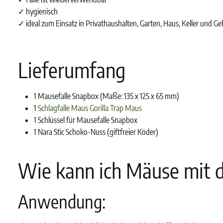
✓ hygienisch
✓ ideal zum Einsatz in Privathaushalten, Garten, Haus, Keller und Ge
Lieferumfang
1 Mausefalle Snapbox (Maße: 135 x 125 x 65 mm)
1
Schlagfalle Maus Gorilla Trap Maus
1 Schlüssel für Mausefalle Snapbox
1 Nara Stic Schoko-Nuss (giftfreier Köder)
Wie kann ich Mäuse mit 
Anwendung: