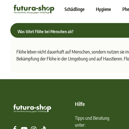
inhalt springen
Schädlinge
Hygiene
Phe
Was tötet Flöhe bei Menschen ab?
Flöhe leben nicht dauerhaft auf Menschen, sondern nutzen sie 
Bekämpfung der Flöhe in der Umgebung und auf Haustieren. Floh
Hilfe
Tipps und Beratung
unter: