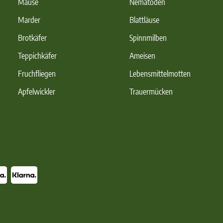
Mäuse
Nematoden
Marder
Blattläuse
Brotkäfer
Spinnmilben
Teppichkäfer
Ameisen
Fruchfliegen
Lebensmittelmotten
Apfelwickler
Trauermücken