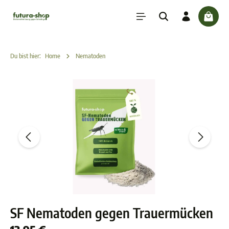
inhalt springen
check
Du bist hier:
Home
Nematoden
SF Nematoden gegen Trauermücken