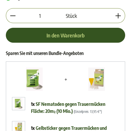
Produkt Anzahl: Gib den gewünschten Wert ein oder 
Stück
In den Warenkorb
Sparen Sie mit unseren Bundle-Angeboten
+
1x
SF Nematoden gegen Trauermücken
Fläche: 20m² (10 Mio.)
(Einzelpreis:
13,95 €*
)
1x
Gelbsticker gegen Trauermücken und