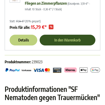
Fliegen an Zimmerpflanzen
(Einzelpreis:
3,59 €*
-
Inhalt:
10
Stück
-
0,36 €*
/
1
Stück
)
Statt:
17,54 €*
(10% gespart)
15,79 €*
%
Preis für alle:
Details
In den Warenkorb
Produktnummer:
239023
Produktinformationen "SF
Nematoden gegen Trauermücken"