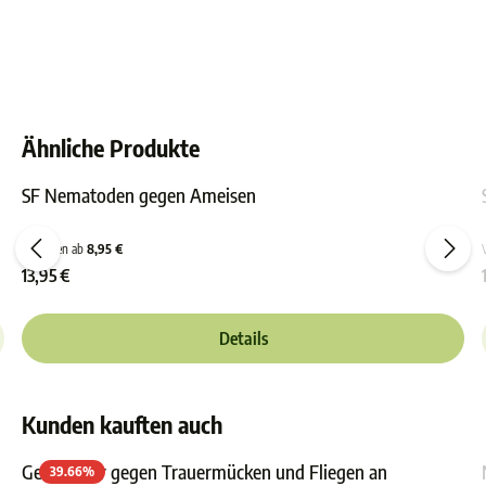
Ähnliche Produkte
SF Nematoden gegen Ameisen
ewertung von 0 von 5 Sternen
Durchschnittliche Bewer
Varianten ab
8,95 €
13,95 €
Details
Kunden kauften auch
Gelbsticker gegen Trauermücken und Fliegen an
39.66
%