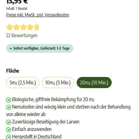
13,95 €
Inhalt:
1 Beutel
Preise inkl. MwSt. zzgl. Versandkosten
Durchschnittliche Bewertung von 4.6 von 5 Sternen
22 Bewertungen
Sofort verfügbar, Lieferzeit: 1-3 Tage
Fläche
5m² (2,5 Mio.)
10m² (5 Mio.)
20m² (10 Mio.)
Biologische, giftfreie Bekämpfung für 20 m²
Nematoden sind winzig klein und sterben nach der Behandlung
von alleine wieder ab
Zuverlässige Beseitigung der Larven
Einfach anzuwenden
Hergestellt in Deutschland