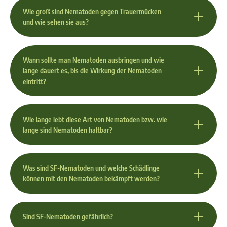
Wie groß sind Nematoden gegen Trauermücken
und wie sehen sie aus?
Wann sollte man Nematoden ausbringen und wie
lange dauert es, bis die Wirkung der Nematoden
eintritt?
Wie lange lebt diese Art von Nematoden bzw. wie
lange sind Nematoden haltbar?
Was sind SF-Nematoden und welche Schädlinge
können mit den Nematoden bekämpft werden?
Sind SF-Nematoden gefährlich?