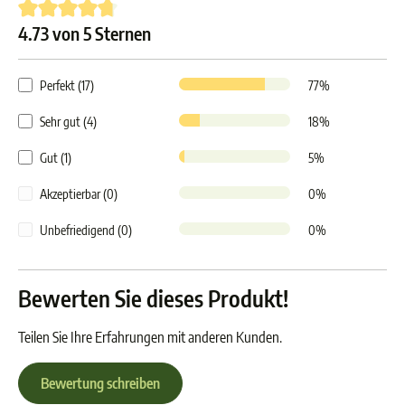
4.73 von 5 Sternen
Durchschnittliche Bewertung von 4.7 von 5 Sternen
Perfekt (17)
77%
Sehr gut (4)
18%
Gut (1)
5%
Akzeptierbar (0)
0%
Unbefriedigend (0)
0%
Bewerten Sie dieses Produkt!
Teilen Sie Ihre Erfahrungen mit anderen Kunden.
Bewertung schreiben