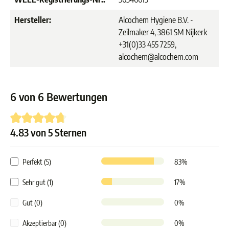
Hersteller:
Alcochem Hygiene B.V. -
Zeilmaker 4, 3861 SM Nijkerk
+31(0)33 455 7259,
alcochem@alcochem.com
6 von 6 Bewertungen
4.83 von 5 Sternen
Durchschnittliche Bewertung von 4.8 von 5 Sternen
Perfekt (5)
83%
Sehr gut (1)
17%
Gut (0)
0%
Akzeptierbar (0)
0%