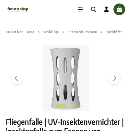
inhalt springen
check
Du bist hier:
Home
Schädlinge
Kriechende Insekten
Speckkäfer
Fliegenfalle | UV-Insektenvernichter |