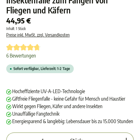
Insektenfalle zum Fangen von
Fliegen und Käfern
44,95 €
Inhalt:
1 Stück
Preise inkl. MwSt. zzgl. Versandkosten
Durchschnittliche Bewertung von 4.8 von 5 Sternen
6 Bewertungen
Sofort verfügbar, Lieferzeit: 1-2 Tage
Hocheffiziente UV-A-LED-Technologie
Giftfreie Fliegenfalle - keine Gefahr für Mensch und Haustier
Wirkt gegen Fliegen, Käfer und andere Insekten
Unauffällige Fangtechnik
Energiesparend & langlebig: Lebensdauer bis zu 15.000 Stunden
Produkt Anzahl: Gib den gewünschten Wert ein oder 