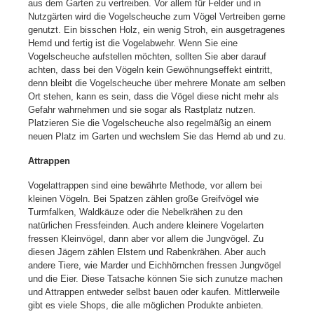
aus dem Garten zu vertreiben. Vor allem für Felder und in
Nutzgärten wird die Vogelscheuche zum Vögel Vertreiben gerne
genutzt. Ein bisschen Holz, ein wenig Stroh, ein ausgetragenes
Hemd und fertig ist die Vogelabwehr. Wenn Sie eine
Vogelscheuche aufstellen möchten, sollten Sie aber darauf
achten, dass bei den Vögeln kein Gewöhnungseffekt eintritt,
denn bleibt die Vogelscheuche über mehrere Monate am selben
Ort stehen, kann es sein, dass die Vögel diese nicht mehr als
Gefahr wahrnehmen und sie sogar als Rastplatz nutzen.
Platzieren Sie die Vogelscheuche also regelmäßig an einem
neuen Platz im Garten und wechslem Sie das Hemd ab und zu.
Attrappen
Vogelattrappen sind eine bewährte Methode, vor allem bei
kleinen Vögeln. Bei Spatzen zählen große Greifvögel wie
Turmfalken, Waldkäuze oder die Nebelkrähen zu den
natürlichen Fressfeinden. Auch andere kleinere Vogelarten
fressen Kleinvögel, dann aber vor allem die Jungvögel. Zu
diesen Jägern zählen Elstern und Rabenkrähen. Aber auch
andere Tiere, wie Marder und Eichhörnchen fressen Jungvögel
und die Eier. Diese Tatsache können Sie sich zunutze machen
und Attrappen entweder selbst bauen oder kaufen. Mittlerweile
gibt es viele Shops, die alle möglichen Produkte anbieten.