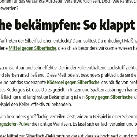
können für das verstärkte Auftreten verantwortlich sein. Doch wie kannst Du
loswerden?
che bekämpfen: So klappt
 Auftreten der Silberfischchen entdeckt? Dann solltest Du unbedingt Maßn
edene
Mittel gegen Silberfische
, die sich als besonders wirksam erwiesen ha
zu unsichtbar und sehr effektiv. Der in der Falle enthaltene Lockstoff zieht di
nd sterben anschließend. Diese Methode ist besonders praktisch, da sie die 
rkung hat das sogenannte
Ködergel gegen Silberfische
, das häufig von pr
es Ködergels ist, dass Du es gezielt in Ritzen und Spalten ausbringen kannst
oßflächige und langfristige Bekämpfung ist ein
Spray gegen Silberfische
id
spiel den Keller, effektiv zu behandeln.
ich besonders großflächig verteilen lässt, wie zum Beispiel in einer Scheun
geziefer-Pulver
die richtige Wahl sein. Es lässt sich einfach verteilen und
 der Mittel zur Silberfisch-Bekämpfung darauf, dass sie hochwertig und prof