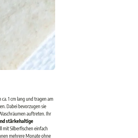
n ca. 1 cm lang und tragen am
cken. Dabei bevorzugen sie
n Waschräumen auftreten. Ihr
und stärkehaltige
mit Silberfischen einfach
 können mehrere Monate ohne