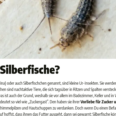
Silberfische?
rina) oder auch Silberfischchen genannt, sind kleine Ur-Insekten. Sie werde
hen sind nachtaktive Tiere, die sich tagsüber in Ritzen und Spalten verste
Das ist auch der Grund, weshalb sie vor allem im Badezimmer, Keller und i
eutet so viel wie „Zuckergast”. Den haben sie ihrer
Vorliebe für Zucker 
himmelpilzen und Hautschuppen zu verdanken. Doch wenn Du einen Befall 
uf hoffst, dass ihnen das Futter ausgeht, dann sei gewarnt: Silberfische