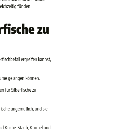
ichzeitig für den
fische zu
fischbefall ergreifen kannst,
nräume gelangen können.
n für Silberfische zu
rfische ungemütlich, und sie
nd Küche. Staub, Krümel und