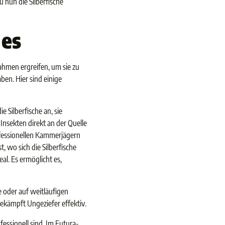
 nun die Silberfische
 es
ahmen ergreifen, um sie zu
ben. Hier sind einige
e Silberfische an, sie
Insekten direkt an der Quelle
ofessionellen Kammerjägern
, wo sich die Silberfische
eal. Es ermöglicht es,
e oder auf weitläufigen
 bekämpft Ungeziefer effektiv.
essionell sind. Im Futura-