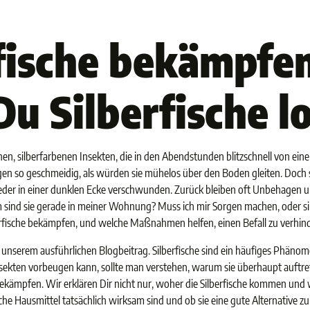
fische bekämpfen
Du Silberfische l
einen, silberfarbenen Insekten, die in den Abendstunden blitzschnell von ei
n so geschmeidig, als würden sie mühelos über den Boden gleiten. Doch so
ieder in einer dunklen Ecke verschwunden. Zurück bleiben oft Unbehagen 
ind sie gerade in meiner Wohnung? Muss ich mir Sorgen machen, oder sin
berfische bekämpfen, und welche Maßnahmen helfen, einen Befall zu verhin
in unserem ausführlichen Blogbeitrag. Silberfische sind ein häufiges Phäno
nsekten vorbeugen kann, sollte man verstehen, warum sie überhaupt auftre
 bekämpfen. Wir erklären Dir nicht nur, woher die Silberfische kommen und
he Hausmittel tatsächlich wirksam sind und ob sie eine gute Alternative z