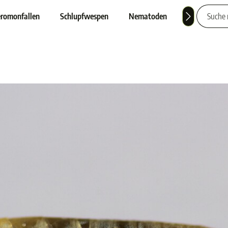
romonfallen
Schlupfwespen
Nematoden
Nützlinge