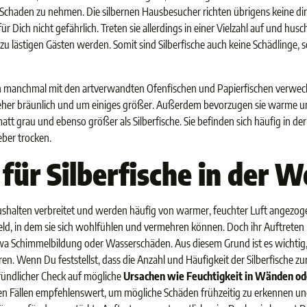
haden zu nehmen. Die silbernen Hausbesucher richten übrigens keine dir
 Dich nicht gefährlich. Treten sie allerdings in einer Vielzahl auf und hu
 lästigen Gästen werden. Somit sind Silberfische auch keine Schädlinge, 
en manchmal mit den artverwandten Ofenfischen und Papierfischen verwechs
en eher bräunlich und um einiges größer. Außerdem bevorzugen sie warme
att grau und ebenso größer als Silberfische. Sie befinden sich häufig in d
eber trocken.
für Silberfische in der
 Haushalten verbreitet und werden häufig von warmer, feuchter Luft angezo
feld, in dem sie sich wohlfühlen und vermehren können. Doch ihr Auftreten
wa Schimmelbildung oder Wasserschäden. Aus diesem Grund ist es wichtig
eren. Wenn Du feststellst, dass die Anzahl und Häufigkeit der Silberfische 
ündlicher Check auf mögliche
Ursachen wie Feuchtigkeit in Wänden od
hen Fällen empfehlenswert, um mögliche Schäden frühzeitig zu erkennen un