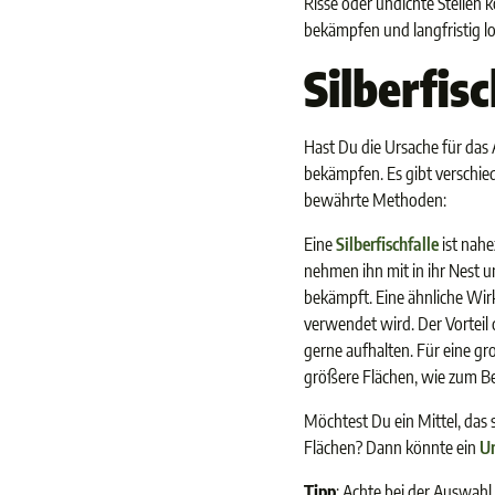
Risse oder undichte Stellen 
bekämpfen und langfristig 
Silberfis
Hast Du die Ursache für das
bekämpfen. Es gibt verschi
bewährte Methoden:
Eine
Silberfischfalle
ist nahe
nehmen ihn mit in ihr Nest u
bekämpft. Eine ähnliche Wi
verwendet wird. Der Vorteil d
gerne aufhalten. Für eine gr
größere Flächen, wie zum Bei
Möchtest Du ein Mittel, das s
Flächen? Dann könnte ein
Un
Tipp
: Achte bei der Auswahl