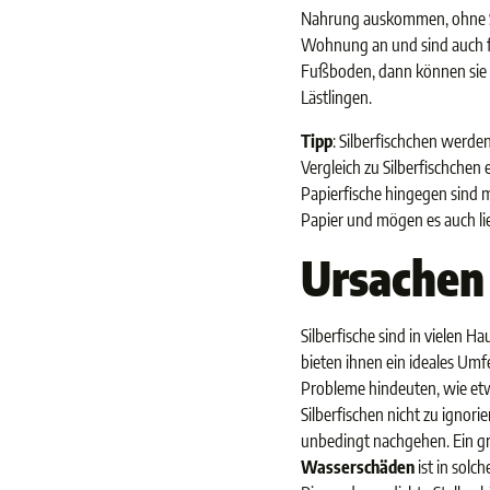
Nahrung auskommen, ohne Sc
Wohnung an und sind auch für
Fußboden, dann können sie zu
Lästlingen.
Tipp
: Silberfischchen werd
Vergleich zu Silberfischch
Papierfische hingegen sind m
Papier und mögen es auch li
Ursachen 
Silberfische sind in vielen
bieten ihnen ein ideales Um
Probleme hindeuten, wie et
Silberfischen nicht zu ignori
unbedingt nachgehen. Ein gr
Wasserschäden
ist in solc