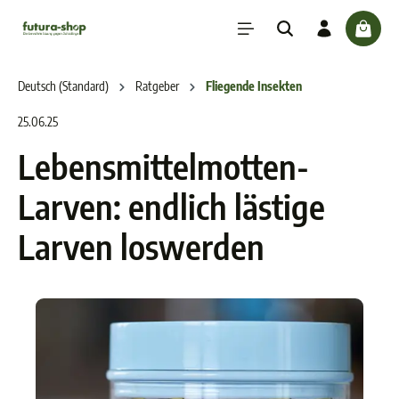
inhalt springen
check
Deutsch (Standard)
Ratgeber
Fliegende Insekten
25.06.25
Lebensmittelmotten-
Larven: endlich lästige
Larven loswerden