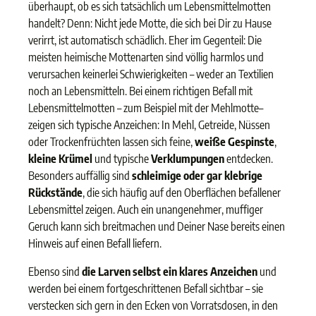
überhaupt, ob es sich tatsächlich um Lebensmittelmotten
handelt? Denn: Nicht jede Motte, die sich bei Dir zu Hause
verirrt, ist automatisch schädlich. Eher im Gegenteil: Die
meisten heimische Mottenarten sind völlig harmlos und
verursachen keinerlei Schwierigkeiten – weder an Textilien
noch an Lebensmitteln. Bei einem richtigen Befall mit
Lebensmittelmotten – zum Beispiel mit der Mehlmotte–
zeigen sich typische Anzeichen: In Mehl, Getreide, Nüssen
oder Trockenfrüchten lassen sich feine,
weiße Gespinste
,
kleine Krümel
und typische
Verklumpungen
entdecken.
Besonders auffällig sind
schleimige oder gar klebrige
Rückstände
, die sich häufig auf den Oberflächen befallener
Lebensmittel zeigen. Auch ein unangenehmer, muffiger
Geruch kann sich breitmachen und Deiner Nase bereits einen
Hinweis auf einen Befall liefern.
Ebenso sind
die Larven selbst ein klares Anzeichen
und
werden bei einem fortgeschrittenen Befall sichtbar – sie
verstecken sich gern in den Ecken von Vorratsdosen, in den