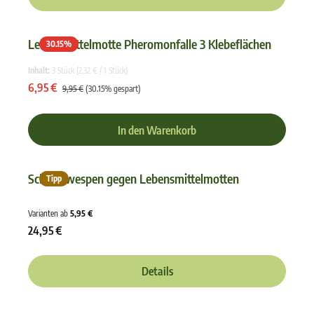
Lebensmittelmotte Pheromonfalle 3 Klebeflächen
30.15
%
Durchschnittliche Bewertun
Inhalt:
3 Stück
(2,32 € / 1 Stück)
6,95 €
9,95 €
(30.15% gespart)
In den Warenkorb
Schlupfwespen gegen Lebensmittelmotten
Tipp
Durchschnittliche Bewertun
Varianten ab
5,95 €
24,95 €
Details