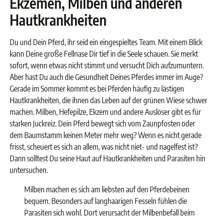
Ekzemen, Milben und anderen
Hautkrankheiten
Du und Dein Pferd, ihr seid ein eingespieltes Team. Mit einem Blick
kann Deine große Fellnase Dir tief in die Seele schauen. Sie merkt
sofort, wenn etwas nicht stimmt und versucht Dich aufzumuntern.
Aber hast Du auch die Gesundheit Deines Pferdes immer im Auge?
Gerade im Sommer kommt es bei Pferden häufig zu lästigen
Hautkrankheiten, die ihnen das Leben auf der grünen Wiese schwer
machen. Milben, Hefepilze, Ekzem und andere Auslöser gibt es für
starken Juckreiz. Dein Pferd bewegt sich vom Zaunpfosten oder
dem Baumstamm keinen Meter mehr weg? Wenn es nicht gerade
frisst, scheuert es sich an allem, was nicht niet- und nagelfest ist?
Dann solltest Du seine Haut auf Hautkrankheiten und Parasiten hin
untersuchen.
Milben machen es sich am liebsten auf den Pferdebeinen
bequem. Besonders auf langhaarigen Fesseln fühlen die
Parasiten sich wohl. Dort verursacht der Milbenbefall beim