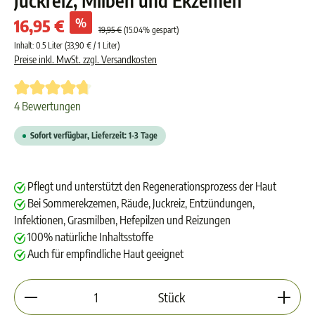
Juckreiz, Milben und Ekzemen
%
16,95 €
19,95 €
(15.04% gespart)
Inhalt:
0.5 Liter
(33,90 € / 1 Liter)
Preise inkl. MwSt. zzgl. Versandkosten
Durchschnittliche Bewertung von 4.7 von 5 Sternen
4 Bewertungen
Sofort verfügbar, Lieferzeit: 1-3 Tage
Pflegt und unterstützt den Regenerationsprozess der Haut
Bei Sommerekzemen, Räude, Juckreiz, Entzündungen,
Infektionen, Grasmilben, Hefepilzen und Reizungen
100% natürliche Inhaltsstoffe
Auch für empfindliche Haut geeignet
Produkt Anzahl: Gib den gewünschten Wert ein oder 
Stück