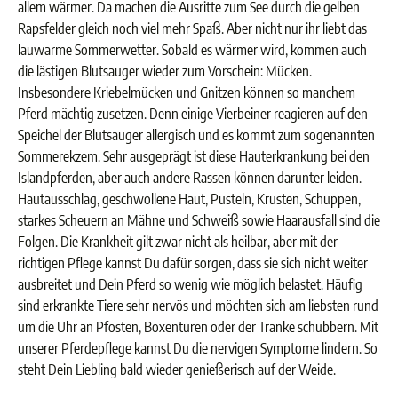
allem wärmer. Da machen die Ausritte zum See durch die gelben
Rapsfelder gleich noch viel mehr Spaß. Aber nicht nur ihr liebt das
lauwarme Sommerwetter. Sobald es wärmer wird, kommen auch
die lästigen Blutsauger wieder zum Vorschein: Mücken.
Insbesondere Kriebelmücken und Gnitzen können so manchem
Pferd mächtig zusetzen. Denn einige Vierbeiner reagieren auf den
Speichel der Blutsauger allergisch und es kommt zum sogenannten
Sommerekzem. Sehr ausgeprägt ist diese Hauterkrankung bei den
Islandpferden, aber auch andere Rassen können darunter leiden.
Hautausschlag, geschwollene Haut, Pusteln, Krusten, Schuppen,
starkes Scheuern an Mähne und Schweiß sowie Haarausfall sind die
Folgen. Die Krankheit gilt zwar nicht als heilbar, aber mit der
richtigen Pflege kannst Du dafür sorgen, dass sie sich nicht weiter
ausbreitet und Dein Pferd so wenig wie möglich belastet. Häufig
sind erkrankte Tiere sehr nervös und möchten sich am liebsten rund
um die Uhr an Pfosten, Boxentüren oder der Tränke schubbern. Mit
unserer Pferdepflege kannst Du die nervigen Symptome lindern. So
steht Dein Liebling bald wieder genießerisch auf der Weide.