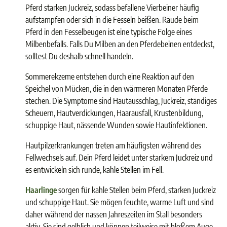
Pferd starken Juckreiz, sodass befallene Vierbeiner häufig
aufstampfen oder sich in die Fesseln beißen. Räude beim
Pferd in den Fesselbeugen ist eine typische Folge eines
Milbenbefalls. Falls Du Milben an den Pferdebeinen entdeckst,
solltest Du deshalb schnell handeln.
Sommerekzeme entstehen durch eine Reaktion auf den
Speichel von Mücken, die in den wärmeren Monaten Pferde
stechen. Die Symptome sind Hautausschlag, Juckreiz, ständiges
Scheuern, Hautverdickungen, Haarausfall, Krustenbildung,
schuppige Haut, nässende Wunden sowie Hautinfektionen.
Hautpilzerkrankungen treten am häufigsten während des
Fellwechsels auf. Dein Pferd leidet unter starkem Juckreiz und
es entwickeln sich runde, kahle Stellen im Fell.
Haarlinge
sorgen für kahle Stellen beim Pferd, starken Juckreiz
und schuppige Haut. Sie mögen feuchte, warme Luft und sind
daher während der nassen Jahreszeiten im Stall besonders
aktiv. Sie sind gelblich und können teilweise mit bloßem Auge