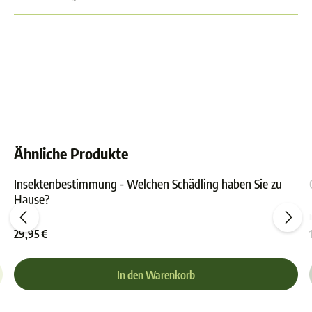
Ähnliche Produkte
Insektenbestimmung - Welchen Schädling haben Sie zu
Hause?
ewertung von 0 von 5 Sternen
Durchschnittliche Bewer
29,95 €
In den Warenkorb