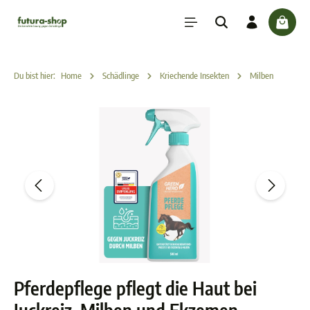
inhalt springen
check
Du bist hier:
Home
Schädlinge
Kriechende Insekten
Milben
Pferdepflege pflegt die Haut bei