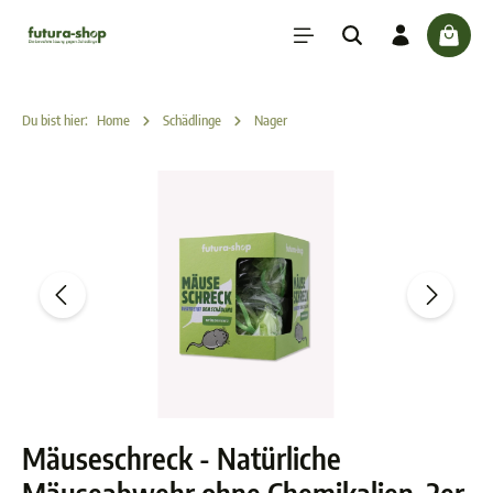
inhalt springen
check
Du bist hier:
Home
Schädlinge
Nager
Mäuseschreck - Natürliche