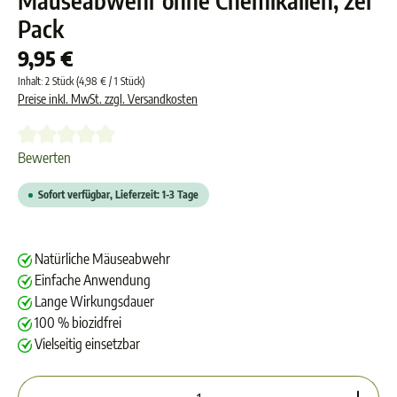
Mäuseabwehr ohne Chemikalien, 2er
Pack
9,95 €
Inhalt:
2 Stück
(4,98 € / 1 Stück)
Preise inkl. MwSt. zzgl. Versandkosten
Durchschnittliche Bewertung von 0 von 5 Sternen
Bewerten
Sofort verfügbar, Lieferzeit: 1-3 Tage
Natürliche Mäuseabwehr
Einfache Anwendung
Lange Wirkungsdauer
100 % biozidfrei
Vielseitig einsetzbar
Produkt Anzahl: Gib den gewünschten Wert ein oder 