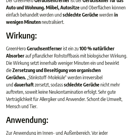
Der GreenHero
Geruchsentferner
ist der
Geruchskiller für das
Auto und Wohnung. Möbel, Autositze
und Oberflächen können
einfach behandelt werden und
schlechte Gerüche
werden
in
wenigen Minuten
neutralisiert.
Wirkung:
GreenHero
Geruchsentferner
ist ein zu
100 % natürlicher
Absorber
auf pflanzlicher Rohstoffbasis mit biologischer Wirkung.
Die Wirkung setzt innerhalb weniger Minuten ein und bewirkt
die
Zersetzung und Beseitigung von organischen
Gerüchen.
„Stinkstoff-Moleküle“ werden irreversibel
und
dauerhaft
zersetzt, sodass
schlechte Gerüche
nicht mehr
auftreten, soweit keine Neukontamination erfolgt. Sehr gute
Verträglichkeit für Allergiker und Anwender. Schont die Umwelt,
Mensch und Tier.
Anwendung:
Zur Anwendung im Innen- und Außenbereich. Vor jeder