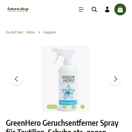
inhalt springen
check
Du bist hier:
Home
Hygiene
GreenHero Geruchsentferner Spray