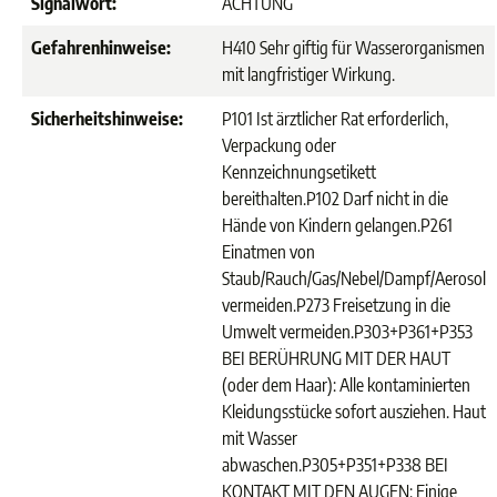
Signalwort:
ACHTUNG
Gefahrenhinweise:
H410 Sehr giftig für Wasserorganismen
mit langfristiger Wirkung.
Sicherheitshinweise:
P101 Ist ärztlicher Rat erforderlich,
Verpackung oder
Kennzeichnungsetikett
bereithalten.
P102 Darf nicht in die
Hände von Kindern gelangen.
P261
Einatmen von
Staub/Rauch/Gas/Nebel/Dampf/Aerosol
vermeiden.
P273 Freisetzung in die
Umwelt vermeiden.
P303+P361+P353
BEI BERÜHRUNG MIT DER HAUT
(oder dem Haar): Alle kontaminierten
Kleidungsstücke sofort ausziehen. Haut
mit Wasser
abwaschen.
P305+P351+P338 BEI
KONTAKT MIT DEN AUGEN: Einige