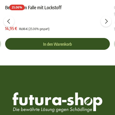
Bettwanzen Falle mit Lockstoff
25.06
%
ewertung von 4.8 von 5 Sternen
Durchschnittliche Bewer
14,95 €
19,95 €
(25.06% gespart)
In den Warenkorb