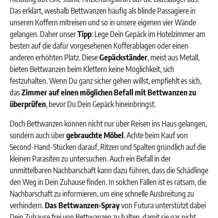
Das erklärt, weshalb Bettwanzen häufig als blinde Passagiere in
unseren Koffern mitreisen und so in unsere eigenen vier Wände
gelangen. Daher unser
Tipp
: Lege Dein Gepäck im Hotelzimmer am
besten auf die dafür vorgesehenen Kofferablagen oder einen
anderen erhöhten Platz. Diese
Gepäckständer
, meist aus Metall,
bieten Bettwanzen beim Klettern keine Möglichkeit, sich
festzuhalten. Wenn Du ganz sicher gehen willst, empfiehlt es sich,
das
Zimmer auf einen möglichen Befall mit Bettwanzen zu
überprüfen
, bevor Du Dein Gepäck hineinbringst.
Doch Bettwanzen können nicht nur über Reisen ins Haus gelangen,
sondern auch über
gebrauchte Möbel
. Achte beim Kauf von
Second-Hand-Stücken darauf, Ritzen und Spalten gründlich auf die
kleinen Parasiten zu untersuchen. Auch ein Befall in der
unmittelbaren Nachbarschaft kann dazu führen, dass die Schädlinge
den Weg in Dein Zuhause finden. In solchen Fällen ist es ratsam, die
Nachbarschaft zu informieren, um eine schnelle Ausbreitung zu
verhindern.
Das Bettwanzen-Spray
von Futura unterstützt dabei
Dein Zuhause frei von Bettwanzen zu halten, damit sie gar nicht