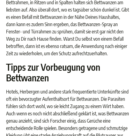
Bettrahmen, in Ritzen und in Spalten halten sich Bettwanzen am
liebsten auf. Also überall dort, wo es tagsüber schön dunkel ist. Gibt
es einen Befall mit Bettwanzen in der Nähe Deines Haushaltes,
dann kann es zudem Sinn ergeben, das Bettwanzen-Spray an
Fenster- und Türrahmen zu sprühen, damit sie erst gar nicht den
Weg zu Dir nach Hause finden. Warst Du selbst von einem Befall
betroffen, dann ist es ebenso ratsam, die Anwendung nach einiger
Zeit zu wiederholen, um den Schutz aufrechtzuerhalten.
Tipps zur Vorbeugung von
Bettwanzen
Hotels, Herbergen und andere stark frequentierte Unterkünfte sind
oft ein bevorzugter Aufenthaltsort für Bettwanzen. Die Parasiten
fühlen sich dort wohl, wo sie leicht Zugang zu einem Wirt haben.
Auch wenn es noch nicht abschließend geklärt ist, was Bettwanzen
genau anzieht, sind sich Forscher einig, dass Gerüche eine
entscheidende Rolle spielen. Besonders getragene und schmutzige
Kleidung übt eine starke Anziehungskraft auf die Blutsauger aus.