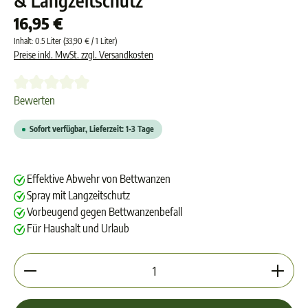
& Langzeitschutz
16,95 €
Inhalt:
0.5 Liter
(33,90 € / 1 Liter)
Preise inkl. MwSt. zzgl. Versandkosten
Durchschnittliche Bewertung von 0 von 5 Sternen
Bewerten
Sofort verfügbar, Lieferzeit: 1-3 Tage
Effektive Abwehr von Bettwanzen
Spray mit Langzeitschutz
Vorbeugend gegen Bettwanzenbefall
Für Haushalt und Urlaub
Produkt Anzahl: Gib den gewünschten Wert ein oder 