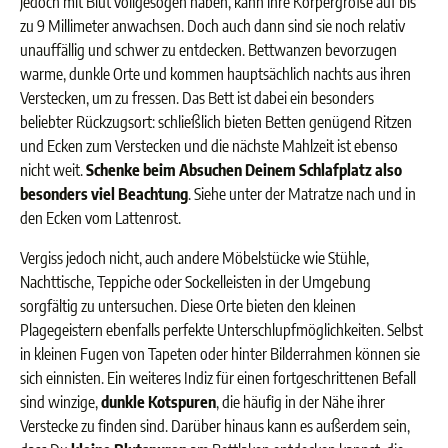
jedoch mit Blut vollgesogen haben, kann ihre Körpergröße auf bis
zu 9 Millimeter anwachsen. Doch auch dann sind sie noch relativ
unauffällig und schwer zu entdecken. Bettwanzen bevorzugen
warme, dunkle Orte und kommen hauptsächlich nachts aus ihren
Verstecken, um zu fressen.
Das Bett ist dabei ein besonders
beliebter Rückzugsort: schließlich bieten Betten genügend Ritzen
und Ecken zum Verstecken und die nächste Mahlzeit ist ebenso
nicht weit.
Schenke beim Absuchen Deinem Schlafplatz also
besonders viel Beachtung
. Siehe unter der Matratze nach und in
den Ecken vom Lattenrost.
Vergiss jedoch nicht, auch andere Möbelstücke wie Stühle,
Nachttische, Teppiche oder Sockelleisten in der Umgebung
sorgfältig zu untersuchen. Diese Orte bieten den kleinen
Plagegeistern ebenfalls perfekte Unterschlupfmöglichkeiten. Selbst
in kleinen Fugen von Tapeten oder hinter Bilderrahmen können sie
sich einnisten. Ein weiteres Indiz für einen fortgeschrittenen Befall
sind winzige,
dunkle Kotspuren
, die häufig in der Nähe ihrer
Verstecke zu finden sind. Darüber hinaus kann es außerdem sein,