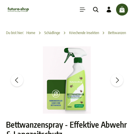
inhalt springen
check
Du bist hier:
Home
Schädlinge
Kriechende Insekten
Bettwanzen
Bettwanzenspray - Effektive Abwehr