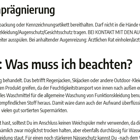
mprägnierung
erpackung oder Kennzeichnungsetikett bereithalten. Darf nicht in die Händ
kleidung/Augenschutz/Gesichtsschutz tragen. BEI KONTAKT MIT DEN AUG
er ausspülen. Bei anhaltender Augenreizung: Ärztlichen Rat einholen/ärztl
: Was muss ich beachten?
behandelt. Das betrifft Regenjacken, Skijacken oder andere Outdoor-Kleidu
n Produkt greifen, da der Feuchtigkeitstransport von innen nach außen e
les Waschmittel für die allgemeine Waschung von Funktionskleidung benutz
pfindlichen Stoff heraus. Damit wäre dann auch der Aufwand überflüssig.
 vielen gut sortierten Supermärkten.
t, solltest Du im Anschluss keinen Weichspüler mehr verwenden, da diese
 nämlich zwar möglichst trocken halten, aber ebenfalls durchlässig für Wa
nskleidung staut. Für einen noch stärkeren Nässeschutz kannst Du -nach d