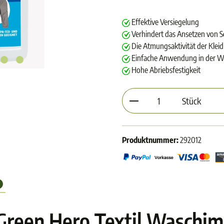
Effektive Versiegelung
Verhindert das Ansetzen von S
Die Atmungsaktivität der Kleid
Einfache Anwendung in der 
Hohe Abriebsfestigkeit
Produkt Anzahl: Gib d
Stück
Produktnummer:
292012
Green Hero Textil Waschi