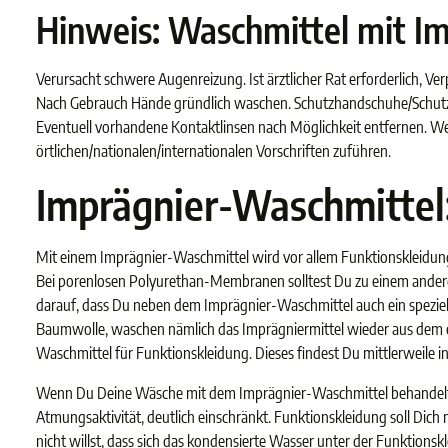
Hinweis: Waschmittel mit I
Verursacht schwere Augenreizung. Ist ärztlicher Rat erforderlich, V
Nach Gebrauch Hände gründlich waschen. Schutzhandschuhe/Schutz
Eventuell vorhandene Kontaktlinsen nach Möglichkeit entfernen. Weit
örtlichen/nationalen/internationalen Vorschriften zuführen.
Imprägnier-Waschmittel
Mit einem Imprägnier-Waschmittel wird vor allem Funktionskleidung 
Bei porenlosen Polyurethan-Membranen solltest Du zu einem andere
darauf, dass Du neben dem Imprägnier-Waschmittel auch ein speziel
Baumwolle, waschen nämlich das Imprägniermittel wieder aus dem em
Waschmittel für Funktionskleidung. Dieses findest Du mittlerweile in
Wenn Du Deine Wäsche mit dem Imprägnier-Waschmittel behandelt has
Atmungsaktivität, deutlich einschränkt. Funktionskleidung soll Dich
nicht willst, dass sich das kondensierte Wasser unter der Funktio