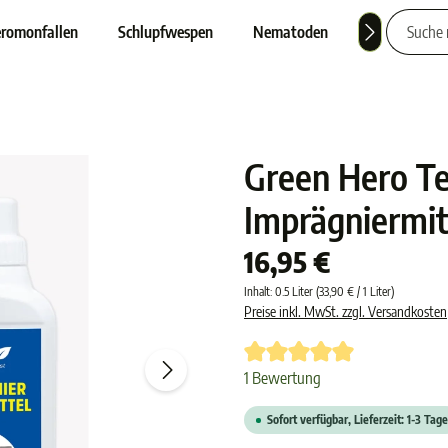
romonfallen
Schlupfwespen
Nematoden
Nützlinge
Green Hero T
Imprägniermit
16,95 €
Inhalt:
0.5 Liter
(33,90 € / 1 Liter)
Preise inkl. MwSt. zzgl. Versandkosten
Durchschnittliche Bewertung von 
1 Bewertung
Sofort verfügbar, Lieferzeit: 1-3 Tage