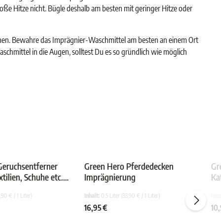
oße Hitze nicht. Bügle deshalb am besten mit geringer Hitze oder
uchen. Bewahre das Imprägnier-Waschmittel am besten an einem Ort
aschmittel in die Augen, solltest Du es so gründlich wie möglich
eruchsentferner
Green Hero Pferdedecken
Gr
xtilien, Schuhe etc.
Imprägnierung
Ka
von 5 Sternen
Durchschnittliche Bewertung von 5 von 5 Sternen
Durchschnittliche Bewertu
e, neutralisiert
75
,90 € / 1 Liter)
Inhalt:
0.5 Liter
(33,90 € / 1 Liter)
Inha
16,95 €
10,