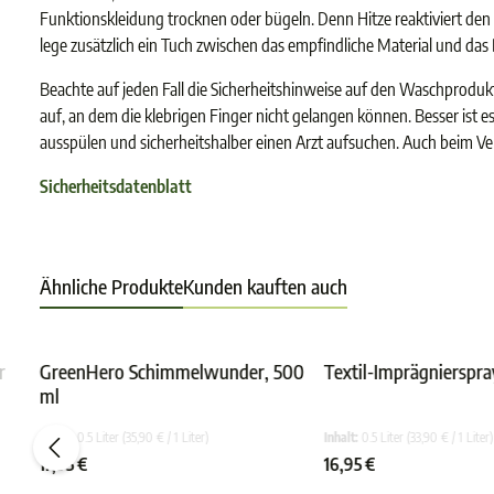
Funktionskleidung trocknen oder bügeln. Denn Hitze reaktiviert den
lege zusätzlich ein Tuch zwischen das empfindliche Material und das
Beachte auf jeden Fall die Sicherheitshinweise auf den Waschprodu
auf, an dem die klebrigen Finger nicht gelangen können. Besser ist e
ausspülen und sicherheitshalber einen Arzt aufsuchen. Auch beim Vers
Sicherheitsdatenblatt
Ähnliche Produkte
Kunden kauften auch
r
GreenHero Schimmelwunder, 500
Textil-Imprägnierspra
ml
e Bewertung von 4.5 von 5 Sternen
Durchschnittliche Bewertung von 4.8 von 5 Ster
Durchs
Inhalt:
0.5 Liter
(35,90 € / 1 Liter)
Inhalt:
0.5 Liter
(33,90 € / 1 Liter)
17,95 €
16,95 €