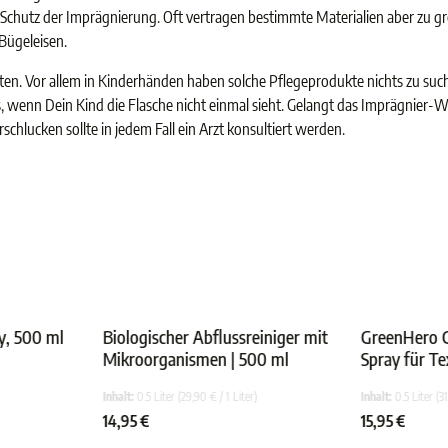
 Schutz der Imprägnierung. Oft vertragen bestimmte Materialien aber zu gr
 Bügeleisen.
kten. Vor allem in Kinderhänden haben solche Pflegeprodukte nichts zu s
s, wenn Dein Kind die Flasche nicht einmal sieht. Gelangt das Imprägnier-W
chlucken sollte in jedem Fall ein Arzt konsultiert werden.
y, 500 ml
Biologischer Abflussreiniger mit
GreenHero G
Mikroorganismen | 500 ml
Spray für Te
nen
chnittliche Bewertung von 5 von 5 Sternen
Durchschnittliche Bewertung von 4.5 
gegen Gerüch
Inhalt:
0.5 Liter
(29,90 € / 1 Liter)
Inhalt:
0.5 Liter
(31
Gerüche
14,95 €
15,95 €