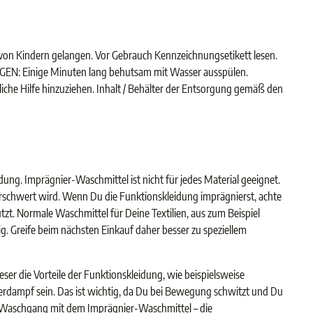
e von Kindern gelangen. Vor Gebrauch Kennzeichnungsetikett lesen.
EN: Einige Minuten lang behutsam mit Wasser ausspülen.
iche Hilfe hinzuziehen. Inhalt / Behälter der Entsorgung gemäß den
ng. Imprägnier-Waschmittel ist nicht für jedes Material geeignet.
rschwert wird. Wenn Du die Funktionskleidung imprägnierst, achte
t. Normale Waschmittel für Deine Textilien, aus zum Beispiel
 Greife beim nächsten Einkauf daher besser zu speziellem
r die Vorteile der Funktionskleidung, wie beispielsweise
sserdampf sein. Das ist wichtig, da Du bei Bewegung schwitzt und Du
em Waschgang mit dem Imprägnier-Waschmittel – die