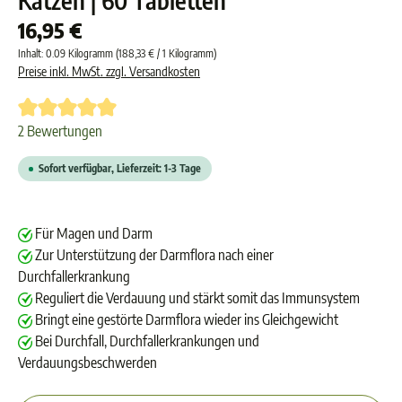
Katzen | 60 Tabletten
16,95 €
Inhalt:
0.09 Kilogramm
(188,33 € / 1 Kilogramm)
Preise inkl. MwSt. zzgl. Versandkosten
Durchschnittliche Bewertung von 5 von 5 Sternen
2 Bewertungen
Sofort verfügbar, Lieferzeit: 1-3 Tage
Für Magen und Darm
Zur Unterstützung der Darmflora nach einer
Durchfallerkrankung
Reguliert die Verdauung und stärkt somit das Immunsystem
Bringt eine gestörte Darmflora wieder ins Gleichgewicht
Bei Durchfall, Durchfallerkrankungen und
Verdauungsbeschwerden