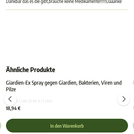
Dankbar das es die gibt,brauche keine Medikamente!!!!!Daaanke
Ähnliche Produkte
Giardien-Ex Spray gegen Giardien, Bakterien, Viren und
Pilze
ewertung von 0 von 5 Sternen
Durchschnittliche Bewer
Inhalt:
0.5 Liter
(37,88 € / 1 Liter)
18,94 €
In den Warenkorb