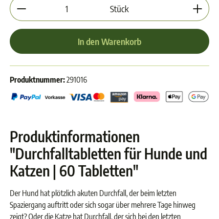
Produkt Anzahl: Gib den gewünschten Wert ein oder 
Stück
In den Warenkorb
Produktnummer:
291016
Produktinformationen
"Durchfalltabletten für Hunde und
Katzen | 60 Tabletten"
Der Hund hat plötzlich akuten Durchfall, der beim letzten
Spaziergang auftritt oder sich sogar über mehrere Tage hinweg
zeigt? Oder die Katze hat Durchfall, der sich bei den letzten