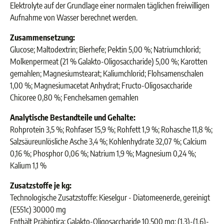
Elektrolyte auf der Grundlage einer normalen täglichen freiwilligen
Aufnahme von Wasser berechnet werden.
Zusammensetzung:
Glucose; Maltodextrin; Bierhefe; Pektin 5,00 %; Natriumchlorid;
Molkenpermeat (21 % Galakto-Oligosaccharide) 5,00 %; Karotten
gemahlen; Magnesiumstearat; Kaliumchlorid; Flohsamenschalen
1,00 %; Magnesiumacetat Anhydrat; Fructo-Oligosaccharide
Chicoree 0,80 %; Fenchelsamen gemahlen
Analytische Bestandteile und Gehalte:
Rohprotein 3,5 %; Rohfaser 15,9 %; Rohfett 1,9 %; Rohasche 11,8 %;
Salzsäureunlösliche Asche 3,4 %; Kohlenhydrate 32,07 %; Calcium
0,16 %; Phosphor 0,06 %; Natrium 1,9 %; Magnesium 0,24 %;
Kalium 1,1 %
Zusatzstoffe je kg:
Technologische Zusatzstoffe: Kieselgur - Diatomeenerde, gereinigt
(E551c) 30000 mg
Enthält Präbiotica: Galakto-Oligosaccharide 10.500 mg; (1,3)-(1,6)-