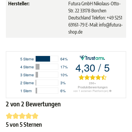
Hersteller:
Futura GmbH Nikolaus-Otto-
Str. 22 33178 Borchen
Deutschland Telefon: +49 5251
69161-79 E-Mail: info@futura-
shop.de
2 von 2 Bewertungen
5 von 5 Sternen
Durchschnittliche Bewertung von 5 von 5 Sternen