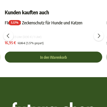
Kunden kauften auch
Floh- und Zeckenschutz für Hunde und Katzen
5.57
%
ewertung von 5 von 5 Sternen
Durchschnittliche Bewer
Inhalt:
0.5 Liter
(33,90 € / 1 Liter)
16,95 €
17,95 €
(5.57% gespart)
In den Warenkorb