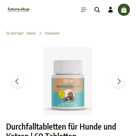
inhalt springen
check
Du bist hier:
Home
Haustiere
Durchfalltabletten für Hunde und